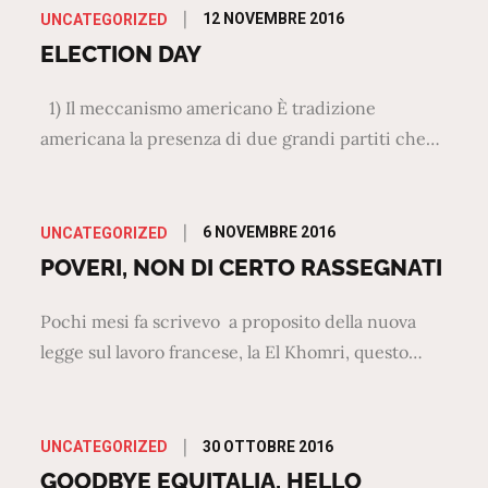
Posted
12 NOVEMBRE 2016
UNCATEGORIZED
on
ELECTION DAY
1) Il meccanismo americano È tradizione
americana la presenza di due grandi partiti che…
Posted
6 NOVEMBRE 2016
UNCATEGORIZED
on
POVERI, NON DI CERTO RASSEGNATI
Pochi mesi fa scrivevo a proposito della nuova
legge sul lavoro francese, la El Khomri, questo…
Posted
30 OTTOBRE 2016
UNCATEGORIZED
on
GOODBYE EQUITALIA, HELLO