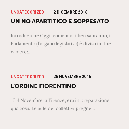
Posted
2 DICEMBRE 2016
UNCATEGORIZED
on
UN NO APARTITICO E SOPPESATO
Introduzione Oggi, come molti ben sapranno, il
Parlamento (l’organo legislativo) è diviso in due
camere:…
Posted
28 NOVEMBRE 2016
UNCATEGORIZED
on
L’ORDINE FIORENTINO
Il 4 Novembre, a Firenze, era in preparazione
qualcosa. Le aule dei collettivi pregne…