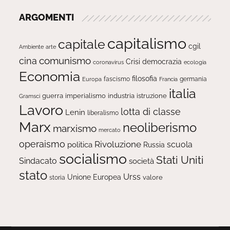
ARGOMENTI
capitalismo
capitale
cgil
Ambiente
arte
comunismo
cina
Crisi
democrazia
ecologia
coronavirus
Economia
filosofia
fascismo
Europa
germania
Francia
italia
guerra
imperialismo
industria
istruzione
Gramsci
Lavoro
lotta di classe
Lenin
liberalismo
Marx
neoliberismo
marxismo
mercato
operaismo
Rivoluzione
scuola
politica
Russia
socialismo
Stati Uniti
Sindacato
società
stato
Urss
Unione Europea
valore
storia