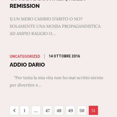
REMISSION
1) UN MERO CAMBIO D’ABITO O NO?
SOLAMENTE UNA MOSSA PROPAGANDISTICA
AD AMPIO RAGGIO O…
Posted
14 OTTOBRE 2016
UNCATEGORIZED
on
ADDIO DARIO
“Per tutta la mia vita non ho mai scritto niente
per divertire e…
Paginazione
1
…
47
48
49
50
51