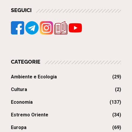
degli
SEGUICI
articoli
CATEGORIE
Ambiente e Ecologia
(29)
Cultura
(2)
Economia
(137)
Estremo Oriente
(34)
Europa
(69)