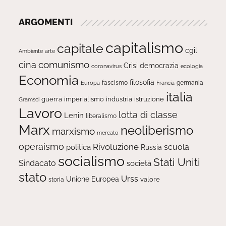
ARGOMENTI
capitalismo
capitale
cgil
Ambiente
arte
comunismo
cina
Crisi
democrazia
ecologia
coronavirus
Economia
filosofia
fascismo
Europa
germania
Francia
italia
guerra
imperialismo
industria
istruzione
Gramsci
Lavoro
lotta di classe
Lenin
liberalismo
Marx
neoliberismo
marxismo
mercato
operaismo
Rivoluzione
scuola
politica
Russia
socialismo
Stati Uniti
Sindacato
società
stato
Urss
Unione Europea
valore
storia