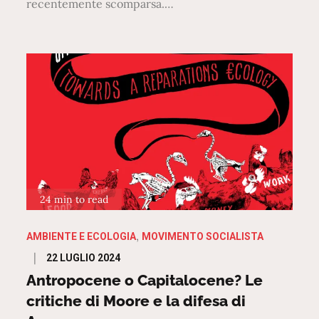
recentemente scomparsa.…
24 min to read
AMBIENTE E ECOLOGIA
MOVIMENTO SOCIALISTA
Posted
22 LUGLIO 2024
on
Antropocene o Capitalocene? Le
critiche di Moore e la difesa di