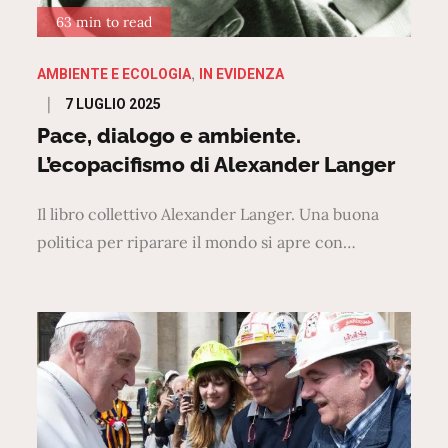
63 min to read
AMBIENTE E ECOLOGIA
IN EVIDENZA
Posted
7 LUGLIO 2025
on
Pace, dialogo e ambiente.
L’ecopacifismo di Alexander Langer
Il libro collettivo Alexander Langer. Una buona
politica per riparare il mondo si apre con…