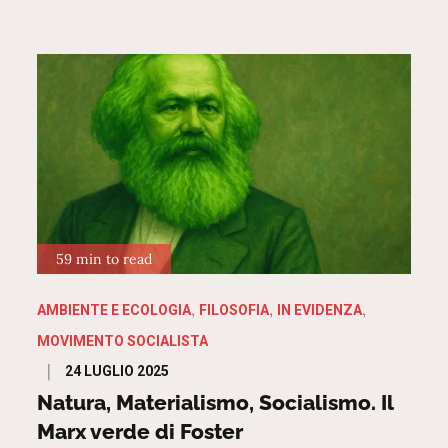
59 min to read
AMBIENTE E ECOLOGIA
FILOSOFIA
IN EVIDENZA
MOVIMENTO SOCIALISTA
Posted
24 LUGLIO 2025
on
Natura, Materialismo, Socialismo. Il
Marx verde di Foster