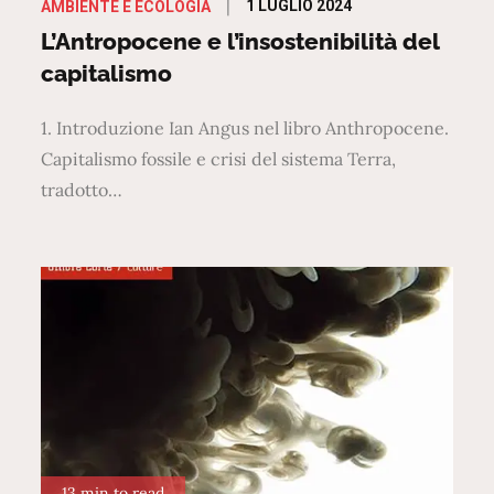
Posted
1 LUGLIO 2024
AMBIENTE E ECOLOGIA
on
L’Antropocene e l’insostenibilità del
capitalismo
1. Introduzione Ian Angus nel libro Anthropocene.
Capitalismo fossile e crisi del sistema Terra,
tradotto…
13 min to read