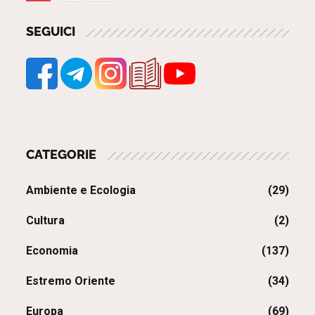
degli
SEGUICI
articoli
CATEGORIE
Ambiente e Ecologia
(29)
Cultura
(2)
Economia
(137)
Estremo Oriente
(34)
Europa
(69)