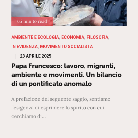
65 min to read
AMBIENTE E ECOLOGIA
ECONOMIA
FILOSOFIA
IN EVIDENZA
MOVIMENTO SOCIALISTA
Posted
23 APRILE 2025
on
Papa Francesco: lavoro, migranti,
ambiente e movimenti. Un bilancio
di un pontificato anomalo
A prefazione del seguente saggio, sentiamo
l’esigenza di esprimere lo spirito con cui
cerchiamo di…