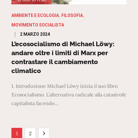
AMBIENTE E ECOLOGIA
FILOSOFIA
MOVIMENTO SOCIALISTA
Posted
2 MARZO 2024
on
L’ecosocialismo di Michael Löwy:
andare oltre i limiti di Marx per
contrastare il cambiamento
climatico
1. Introduzione Michael Löwy inizia il suo libro
Ecosocialismo. L’alternativa radicale alla catastrofe
capitalista facendo…
Paginazione
1
2