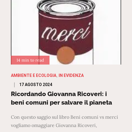
14 min to read
AMBIENTE E ECOLOGIA
IN EVIDENZA
Posted
17 AGOSTO 2024
on
Ricordando Giovanna Ricoveri: i
beni comuni per salvare il pianeta
Con questo saggio sul libro Beni comuni vs merci
vogliamo omaggiare Giovanna Ricoveri,