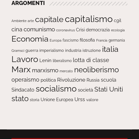
ARGOMENTI
capitalismo
capitale
cgil
Ambiente
arte
comunismo
cina
Crisi
democrazia
ecologia
coronavirus
Economia
filosofia
fascismo
Europa
germania
Francia
italia
guerra
imperialismo
industria
istruzione
Gramsci
Lavoro
lotta di classe
Lenin
liberalismo
Marx
neoliberismo
marxismo
mercato
operaismo
Rivoluzione
scuola
politica
Russia
socialismo
Stati Uniti
Sindacato
società
stato
Urss
Unione Europea
valore
storia