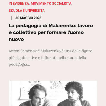
IN EVIDENZA
MOVIMENTO SOCIALISTA
SCUOLA E UNIVERSITÀ
Posted
30 MAGGIO 2025
on
La pedagogia di Makarenko: lavoro
e collettivo per formare l’uomo
nuovo
Anton Semënovič Makarenko è una delle figure
più significative e influenti nella storia della
pedagogia…