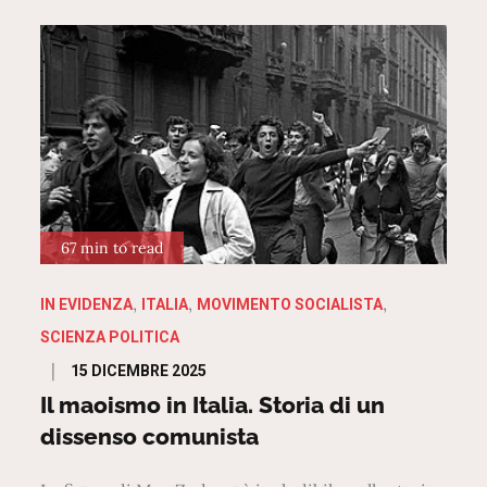
67 min to read
IN EVIDENZA
ITALIA
MOVIMENTO SOCIALISTA
SCIENZA POLITICA
Posted
15 DICEMBRE 2025
on
Il maoismo in Italia. Storia di un
dissenso comunista