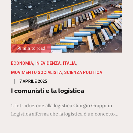
58 min to read
ECONOMIA
IN EVIDENZA
ITALIA
MOVIMENTO SOCIALISTA
SCIENZA POLITICA
Posted
7 APRILE 2025
on
I comunisti e la logistica
1. Introduzione alla logistica Giorgio Grappi in
Logistica afferma che la logistica è un concetto…