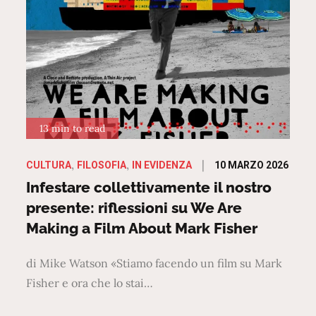
13 min to read
Posted
10 MARZO 2026
CULTURA
FILOSOFIA
IN EVIDENZA
on
Infestare collettivamente il nostro
presente: riflessioni su We Are
Making a Film About Mark Fisher
di Mike Watson «Stiamo facendo un film su Mark
Fisher e ora che lo stai…