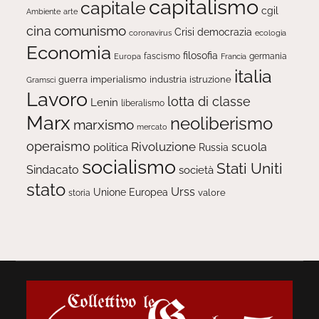
capitalismo
capitale
cgil
Ambiente
arte
comunismo
cina
Crisi
democrazia
ecologia
coronavirus
Economia
filosofia
fascismo
Europa
germania
Francia
italia
guerra
imperialismo
industria
istruzione
Gramsci
Lavoro
lotta di classe
Lenin
liberalismo
Marx
neoliberismo
marxismo
mercato
operaismo
Rivoluzione
scuola
politica
Russia
socialismo
Stati Uniti
Sindacato
società
stato
Urss
Unione Europea
valore
storia