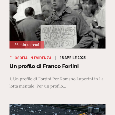
26 min to read
Posted
18 APRILE 2025
FILOSOFIA
IN EVIDENZA
on
Un profilo di Franco Fortini
1. Un profilo di Fortini Per Romano Luperini in La
lotta mentale. Per un profilo…