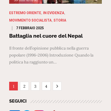
39 min to read
ESTREMO ORIENTE
IN EVIDENZA
MOVIMENTO SOCIALISTA
STORIA
Posted
7 FEBBRAIO 2025
on
Battaglia nel cuore del Nepal
Il fronte dell’opinione pubblica nella guerra
popolare (1996-2006) Introduzione Quando la
politica ha raggiunto un…
Paginazione
1
2
3
4
degli
SEGUICI