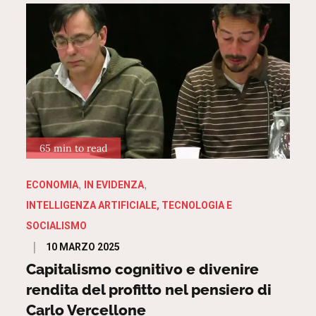
65 min to read
ECONOMIA
IN EVIDENZA
INTELLIGENZA ARTIFICIALE, TECNOLOGIA E
SOCIALISMO
Posted
10 MARZO 2025
on
Capitalismo cognitivo e divenire
rendita del profitto nel pensiero di
Carlo Vercellone