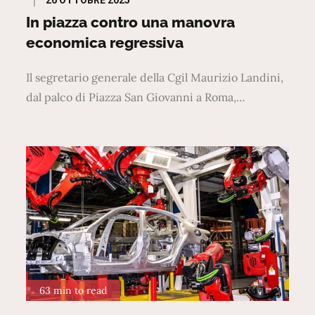
on
In piazza contro una manovra
economica regressiva
Il segretario generale della Cgil Maurizio Landini,
dal palco di Piazza San Giovanni a Roma,…
63 min to read