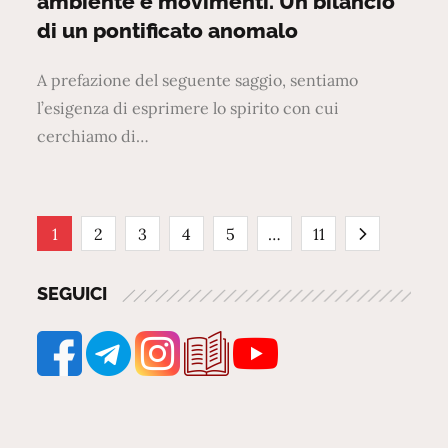
ambiente e movimenti. Un bilancio
di un pontificato anomalo
A prefazione del seguente saggio, sentiamo
l’esigenza di esprimere lo spirito con cui
cerchiamo di…
Paginazione
1
2
3
4
5
…
11
degli
SEGUICI
articoli