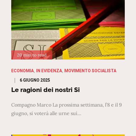
20 min to read
ECONOMIA
IN EVIDENZA
MOVIMENTO SOCIALISTA
Posted
6 GIUGNO 2025
on
Le ragioni dei nostri Si
Compagno Marco La prossima settimana, l’8 e il 9
giugno, si voterà alle urne sui…