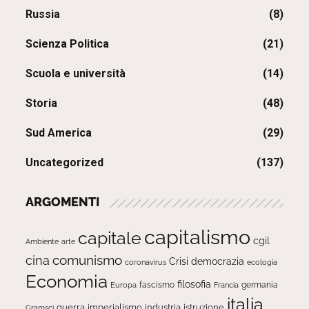
Russia
(8)
Scienza Politica
(21)
Scuola e università
(14)
Storia
(48)
Sud America
(29)
Uncategorized
(137)
ARGOMENTI
capitalismo
capitale
cgil
Ambiente
arte
comunismo
cina
Crisi
democrazia
ecologia
coronavirus
Economia
filosofia
fascismo
Europa
germania
Francia
italia
guerra
imperialismo
industria
istruzione
Gramsci