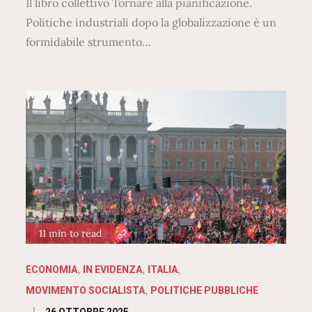
Il libro collettivo Tornare alla pianificazione.
Politiche industriali dopo la globalizzazione è un
formidabile strumento…
11 min to read
ECONOMIA
IN EVIDENZA
ITALIA
MOVIMENTO SOCIALISTA
POLITICHE PUBBLICHE
Posted
26 OTTOBRE 2025