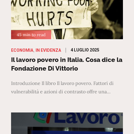
45 min to read
Posted
4 LUGLIO 2025
ECONOMIA
IN EVIDENZA
on
Il lavoro povero in Italia. Cosa dice la
Fondazione Di Vittorio
Introduzione Il libro Il lavoro povero. Fattori di
vulnerabilità e azioni di contrasto offre una…