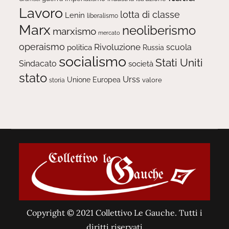
Lavoro
lotta di classe
Lenin
liberalismo
Marx
neoliberismo
marxismo
mercato
operaismo
Rivoluzione
scuola
politica
Russia
socialismo
Stati Uniti
Sindacato
società
stato
Urss
Unione Europea
valore
storia
Copyright © 2021 Collettivo Le Gauche. Tutti i
diritti riservati