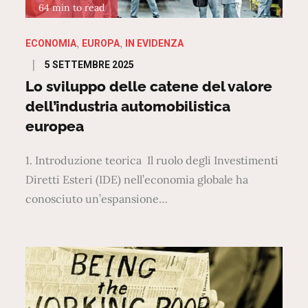
64 min to read
ECONOMIA
EUROPA
IN EVIDENZA
Posted
5 SETTEMBRE 2025
on
Lo sviluppo delle catene del valore
dell’industria automobilistica
europea
1. Introduzione teorica Il ruolo degli Investimenti
Diretti Esteri (IDE) nell’economia globale ha
conosciuto un’espansione…