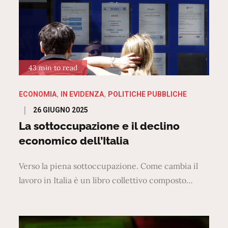
43 min to read
ECONOMIA
IN EVIDENZA
POLITICHE PUBBLICHE
Posted
26 GIUGNO 2025
on
La sottoccupazione e il declino
economico dell’Italia
Verso la piena sottoccupazione. Come cambia il
lavoro in Italia è un libro collettivo composto…