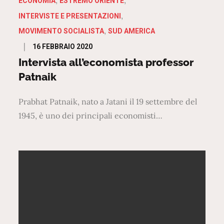
ECONOMIA
ESTREMO ORIENTE
INTERVISTE E PRESENTAZIONI
MOVIMENTO SOCIALISTA
SUD AMERICA
Posted
16 FEBBRAIO 2020
on
Intervista all’economista professor
Patnaik
Prabhat Patnaik, nato a Jatani il 19 settembre del
1945, è uno dei principali economisti…