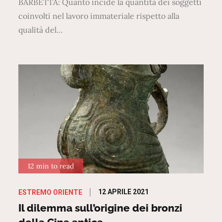
BARBETTA: Quanto incide la quantità dei soggetti
coinvolti nel lavoro immateriale rispetto alla
qualità del…
12 min to read
Posted
12 APRILE 2021
ESTREMO ORIENTE
on
Il dilemma sull’origine dei bronzi