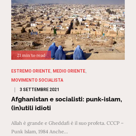
21 min to read
ESTREMO ORIENTE
MEDIO ORIENTE
MOVIMENTO SOCIALISTA
Posted
3 SETTEMBRE 2021
on
Afghanistan e socialisti: punk-islam,
(in)utili idioti
Allah è grande e Gheddafi è il suo profeta. CCCP –
Punk Islam, 1984 Anche…