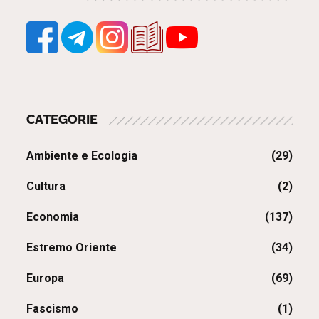
degli
articoli
CATEGORIE
Ambiente e Ecologia
(29)
Cultura
(2)
Economia
(137)
Estremo Oriente
(34)
Europa
(69)
Fascismo
(1)