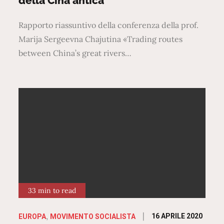
della Cina antica
Rapporto riassuntivo della conferenza della prof.
Marija Sergeevna Chajutina «Trading routes
between China’s great rivers…
33 min to read
Posted
16 APRILE 2020
EUROPA
MOVIMENTO SOCIALISTA