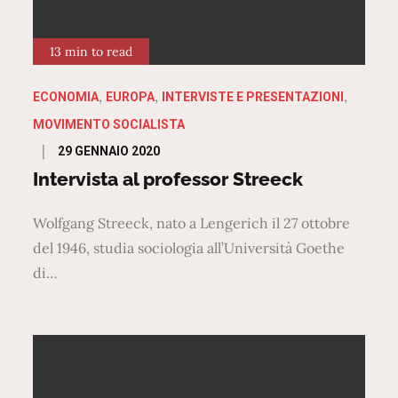
13 min to read
ECONOMIA
EUROPA
INTERVISTE E PRESENTAZIONI
MOVIMENTO SOCIALISTA
Posted
29 GENNAIO 2020
on
Intervista al professor Streeck
Wolfgang Streeck, nato a Lengerich il 27 ottobre
del 1946, studia sociologia all’Università Goethe
di…