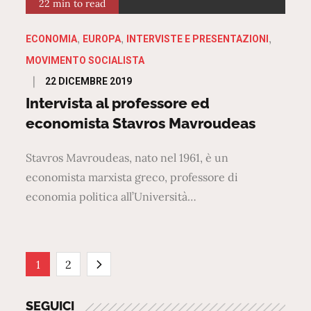
22 min to read
ECONOMIA
EUROPA
INTERVISTE E PRESENTAZIONI
MOVIMENTO SOCIALISTA
Posted
22 DICEMBRE 2019
on
Intervista al professore ed
economista Stavros Mavroudeas
Stavros Mavroudeas, nato nel 1961, è un
economista marxista greco, professore di
economia politica all’Università…
Paginazione
1
2
SEGUICI