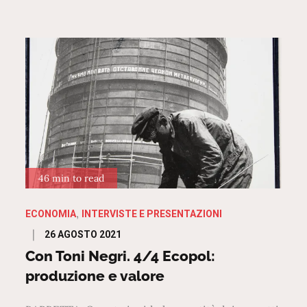
46 min to read
ECONOMIA
INTERVISTE E PRESENTAZIONI
Posted
26 AGOSTO 2021
on
Con Toni Negri. 4/4 Ecopol:
produzione e valore