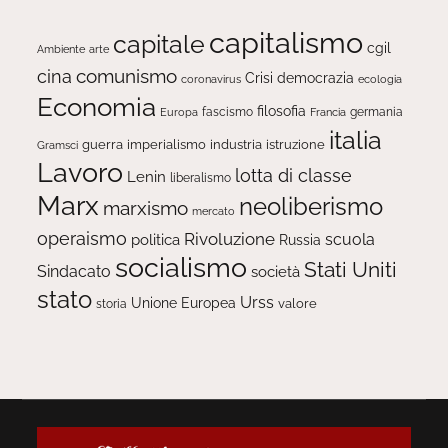
capitalismo
capitale
cgil
Ambiente
arte
comunismo
cina
Crisi
democrazia
ecologia
coronavirus
Economia
filosofia
fascismo
Europa
germania
Francia
italia
guerra
imperialismo
industria
istruzione
Gramsci
Lavoro
lotta di classe
Lenin
liberalismo
Marx
neoliberismo
marxismo
mercato
operaismo
Rivoluzione
scuola
politica
Russia
socialismo
Stati Uniti
Sindacato
società
stato
Urss
Unione Europea
valore
storia