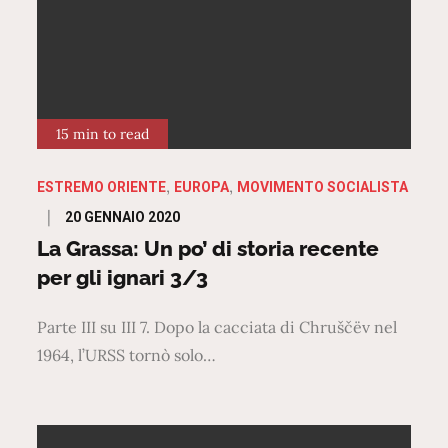
15 min to read
ESTREMO ORIENTE
EUROPA
MOVIMENTO SOCIALISTA
Posted
20 GENNAIO 2020
on
La Grassa: Un po’ di storia recente
per gli ignari 3/3
Parte III su III 7. Dopo la cacciata di Chruščëv nel
1964, l’URSS tornò solo…