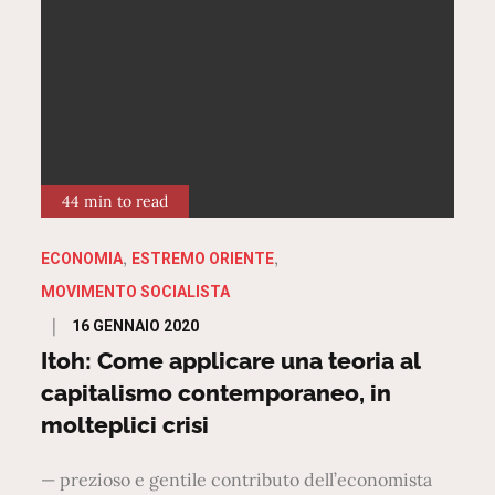
44 min to read
ECONOMIA
ESTREMO ORIENTE
MOVIMENTO SOCIALISTA
Posted
16 GENNAIO 2020
on
Itoh: Come applicare una teoria al
capitalismo contemporaneo, in
molteplici crisi
— prezioso e gentile contributo dell’economista