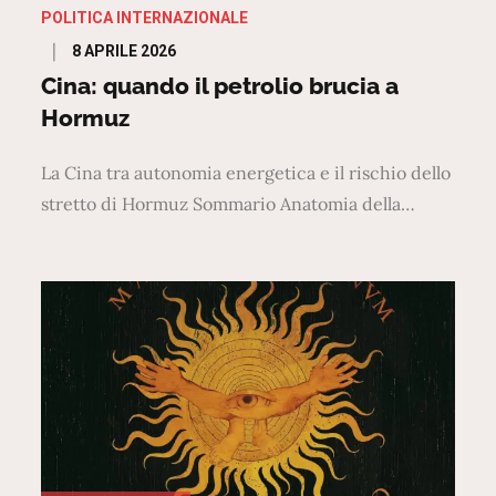
POLITICA INTERNAZIONALE
Posted
8 APRILE 2026
on
Cina: quando il petrolio brucia a
Hormuz
La Cina tra autonomia energetica e il rischio dello
stretto di Hormuz Sommario Anatomia della…