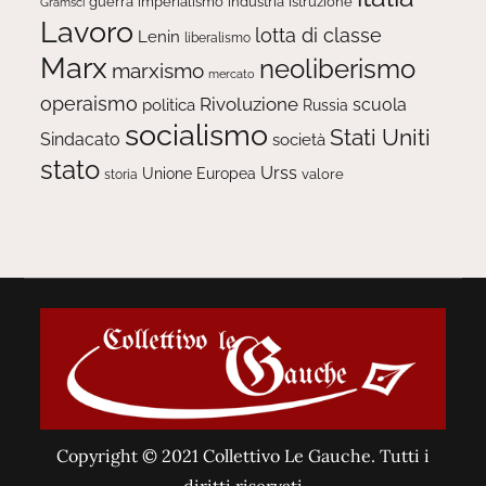
guerra
imperialismo
industria
istruzione
Gramsci
Lavoro
lotta di classe
Lenin
liberalismo
Marx
neoliberismo
marxismo
mercato
operaismo
Rivoluzione
scuola
politica
Russia
socialismo
Stati Uniti
Sindacato
società
stato
Urss
Unione Europea
valore
storia
Copyright © 2021 Collettivo Le Gauche. Tutti i
diritti riservati