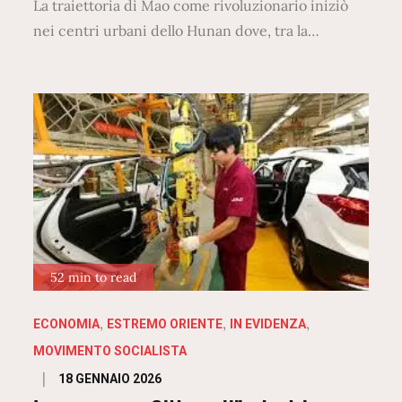
La traiettoria di Mao come rivoluzionario iniziò
nei centri urbani dello Hunan dove, tra la…
52 min to read
ECONOMIA
ESTREMO ORIENTE
IN EVIDENZA
MOVIMENTO SOCIALISTA
Posted
18 GENNAIO 2026
on