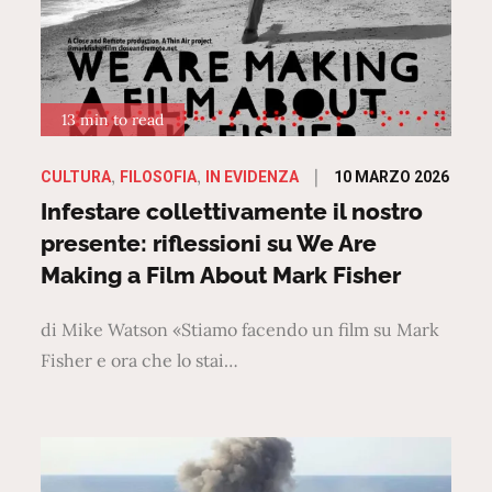
13 min to read
Posted
10 MARZO 2026
CULTURA
FILOSOFIA
IN EVIDENZA
on
Infestare collettivamente il nostro
presente: riflessioni su We Are
Making a Film About Mark Fisher
di Mike Watson «Stiamo facendo un film su Mark
Fisher e ora che lo stai…