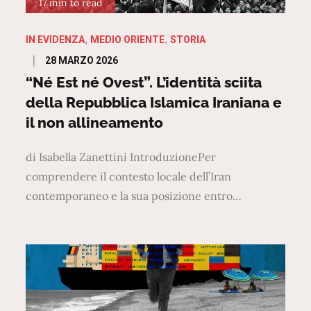
17 min to read
IN EVIDENZA
MEDIO ORIENTE
STORIA
Posted
28 MARZO 2026
on
“Né Est né Ovest”. L’identità sciita
della Repubblica Islamica Iraniana e
il non allineamento
di Isabella Zanettini IntroduzionePer
comprendere il contesto locale dell’Iran
contemporaneo e la sua posizione entro…