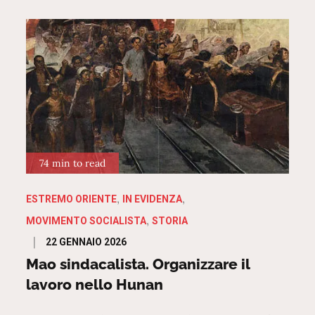
74 min to read
ESTREMO ORIENTE
IN EVIDENZA
MOVIMENTO SOCIALISTA
STORIA
Posted
22 GENNAIO 2026
on
Mao sindacalista. Organizzare il
lavoro nello Hunan