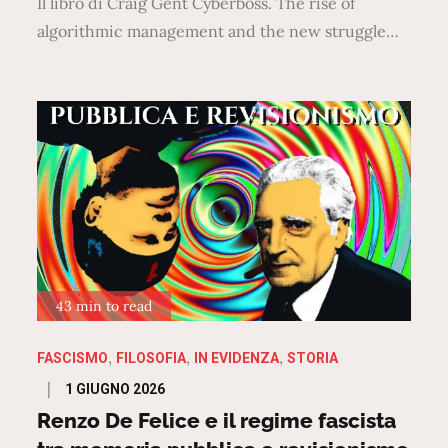
Il libro di Craig Gent Cyberboss. The rise of
algorithmic management and the new struggle…
43 min to read
FASCISMO
FILOSOFIA
IN EVIDENZA
STORIA
Posted
1 GIUGNO 2026
on
Renzo De Felice e il regime fascista