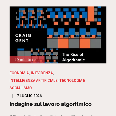
40 min to read
ECONOMIA
IN EVIDENZA
INTELLIGENZA ARTIFICIALE, TECNOLOGIA E
SOCIALISMO
Posted
7 LUGLIO 2026
on
Indagine sul lavoro algoritmico