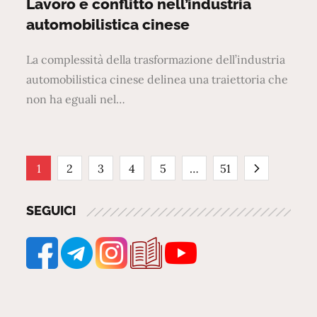
Lavoro e conflitto nell’industria
automobilistica cinese
La complessità della trasformazione dell’industria
automobilistica cinese delinea una traiettoria che
non ha eguali nel…
Paginazione
1
2
3
4
5
…
51
degli
SEGUICI
articoli