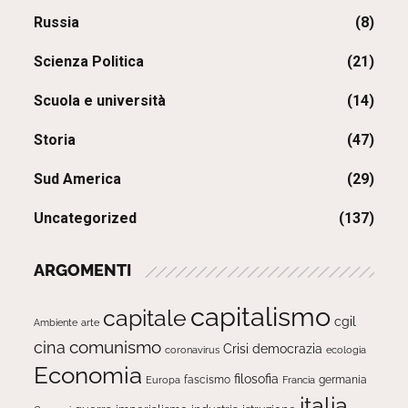
Russia
(8)
Scienza Politica
(21)
Scuola e università
(14)
Storia
(47)
Sud America
(29)
Uncategorized
(137)
ARGOMENTI
capitalismo
capitale
cgil
Ambiente
arte
comunismo
cina
Crisi
democrazia
ecologia
coronavirus
Economia
filosofia
fascismo
Europa
germania
Francia
italia