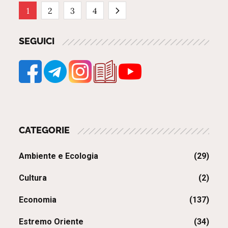
Paginazione
1
2
3
4
degli
SEGUICI
articoli
CATEGORIE
Ambiente e Ecologia
(29)
Cultura
(2)
Economia
(137)
Estremo Oriente
(34)