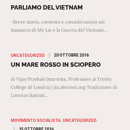
on
PARLIAMO DEL VIETNAM
~Breve storia, contesto e considerazioni sul
massacro di My Lai e la Guerra del Vietnam…
Posted
20 OTTOBRE 2016
UNCATEGORIZED
on
UN MARE ROSSO IN SCIOPERO
di Vijay Prashad (marxista, Professore al Trinity
College di Londra) | da alternet.org Traduzione di
Lorenzo Battisti…
MOVIMENTO SOCIALISTA
UNCATEGORIZED
Posted
15 OTTOBRE 2016