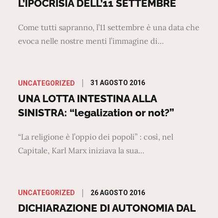
on
L’IPOCRISIA DELL’11 SETTEMBRE
Come tutti sapranno, l’11 settembre è una data che
evoca nelle nostre menti l’immagine di…
Posted
31 AGOSTO 2016
UNCATEGORIZED
on
UNA LOTTA INTESTINA ALLA
SINISTRA: “legalization or not?”
“La religione è l’oppio dei popoli” : così, nel
Capitale, Karl Marx iniziava la sua…
Posted
26 AGOSTO 2016
UNCATEGORIZED
on
DICHIARAZIONE DI AUTONOMIA DAL