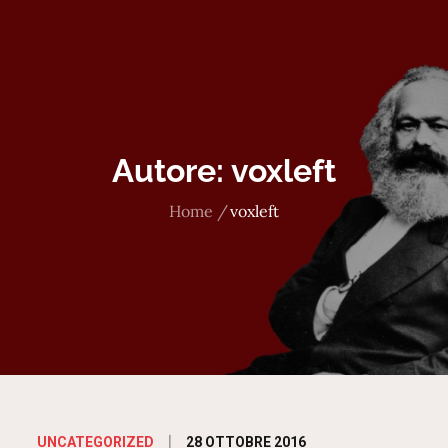
Autore:
voxleft
Home
voxleft
Posted
28 OTTOBRE 2016
UNCATEGORIZED