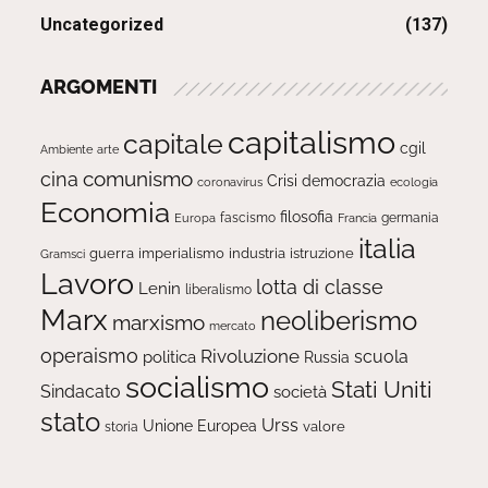
Uncategorized
(137)
ARGOMENTI
capitalismo
capitale
cgil
Ambiente
arte
comunismo
cina
Crisi
democrazia
ecologia
coronavirus
Economia
filosofia
fascismo
Europa
germania
Francia
italia
guerra
imperialismo
industria
istruzione
Gramsci
Lavoro
lotta di classe
Lenin
liberalismo
Marx
neoliberismo
marxismo
mercato
operaismo
Rivoluzione
scuola
politica
Russia
socialismo
Stati Uniti
Sindacato
società
stato
Urss
Unione Europea
valore
storia