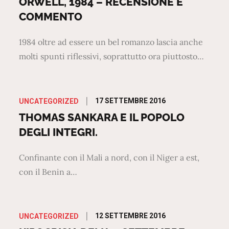
ORWELL, 1984 – RECENSIONE E
COMMENTO
1984 oltre ad essere un bel romanzo lascia anche
molti spunti riflessivi, soprattutto ora piuttosto…
Posted
17 SETTEMBRE 2016
UNCATEGORIZED
on
THOMAS SANKARA E IL POPOLO
DEGLI INTEGRI.
Confinante con il Mali a nord, con il Niger a est,
con il Benin a…
Posted
12 SETTEMBRE 2016
UNCATEGORIZED