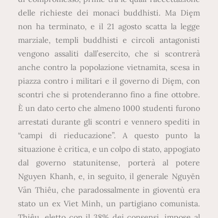
delle richieste dei monaci buddhisti. Ma Dięm
non ha terminato, e il 21 agosto scatta la legge
marziale, templi buddhisti e circoli antagonisti
vengono assaliti dall’esercito, che si scontrerà
anche contro la popolazione vietnamita, scesa in
piazza contro i militari e il governo di Dięm, con
scontri che si protenderanno fino a fine ottobre.
È un dato certo che almeno 1000 studenti furono
arrestati durante gli scontri e vennero spediti in
“campi di rieducazione”. A questo punto la
situazione è critica, e un colpo di stato, appogiato
dal governo statunitense, porterà al potere
Nguyen Khanh, e, in seguito, il generale Nguyĕn
Vān Thiêu, che paradossalmente in gioventù era
stato un ex Viet Minh, un partigiano comunista.
Thiêu, eletto con il 38% dei consensi, impose al