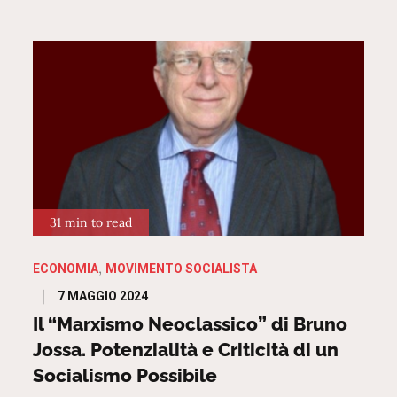
31 min to read
ECONOMIA
MOVIMENTO SOCIALISTA
Posted
7 MAGGIO 2024
on
Il “Marxismo Neoclassico” di Bruno
Jossa. Potenzialità e Criticità di un
Socialismo Possibile