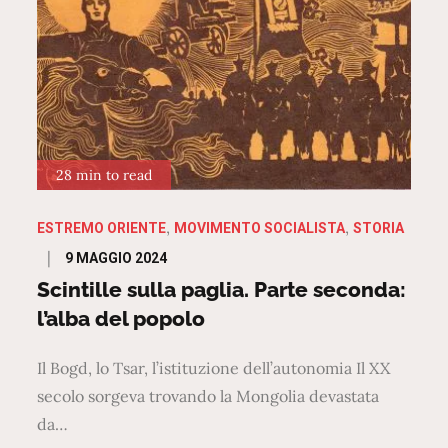
28 min to read
ESTREMO ORIENTE
MOVIMENTO SOCIALISTA
STORIA
Posted
9 MAGGIO 2024
on
Scintille sulla paglia. Parte seconda:
l’alba del popolo
Il Bogd, lo Tsar, l’istituzione dell’autonomia Il XX
secolo sorgeva trovando la Mongolia devastata
da…