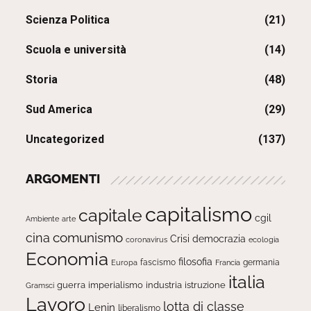
Scienza Politica
(21)
Scuola e università
(14)
Storia
(48)
Sud America
(29)
Uncategorized
(137)
ARGOMENTI
capitalismo
capitale
cgil
Ambiente
arte
comunismo
cina
Crisi
democrazia
ecologia
coronavirus
Economia
filosofia
fascismo
Europa
germania
Francia
italia
guerra
imperialismo
industria
istruzione
Gramsci
Lavoro
lotta di classe
Lenin
liberalismo