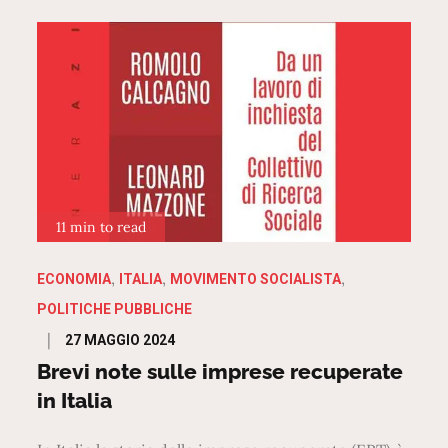
11 min to read
ECONOMIA
ITALIA
MOVIMENTO SOCIALISTA
POLITICHE PUBBLICHE
Posted
27 MAGGIO 2024
on
Brevi note sulle imprese recuperate
in Italia