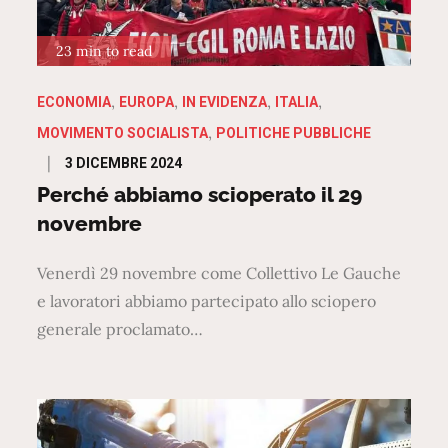
23 min to read
ECONOMIA
EUROPA
IN EVIDENZA
ITALIA
MOVIMENTO SOCIALISTA
POLITICHE PUBBLICHE
Posted
3 DICEMBRE 2024
on
Perché abbiamo scioperato il 29
novembre
Venerdì 29 novembre come Collettivo Le Gauche
e lavoratori abbiamo partecipato allo sciopero
generale proclamato…