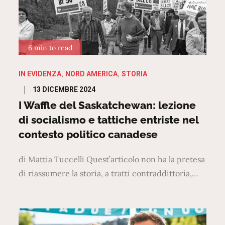
6 min to read
IN EVIDENZA
NORD AMERICA
STORIA
Posted
13 DICEMBRE 2024
on
I Waffle del Saskatchewan: lezione
di socialismo e tattiche entriste nel
contesto politico canadese
di Mattia Tuccelli Quest’articolo non ha la pretesa
di riassumere la storia, a tratti contraddittoria,…