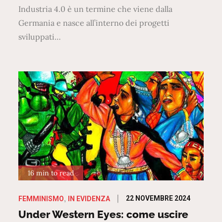
Industria 4.0 è un termine che viene dalla
Germania e nasce all’interno dei progetti
sviluppati…
16 min to read
Posted
22 NOVEMBRE 2024
FEMMINISMO
IN EVIDENZA
on
Under Western Eyes: come uscire