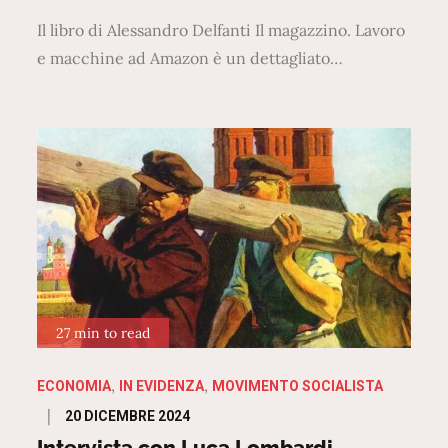
Il libro di Alessandro Delfanti Il magazzino. Lavoro
e macchine ad Amazon è un dettagliato…
27 min to read
ECONOMIA
IN EVIDENZA
MOVIMENTO SOCIALISTA
Posted
20 DICEMBRE 2024
on
Intervista con Luca Lombardi