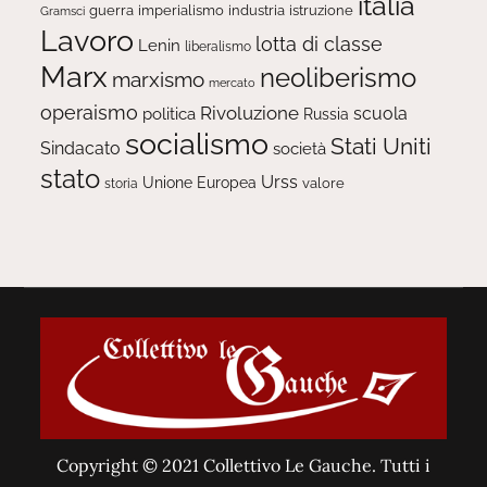
italia
guerra
imperialismo
industria
istruzione
Gramsci
Lavoro
lotta di classe
Lenin
liberalismo
Marx
neoliberismo
marxismo
mercato
operaismo
Rivoluzione
scuola
politica
Russia
socialismo
Stati Uniti
Sindacato
società
stato
Urss
Unione Europea
valore
storia
Copyright © 2021 Collettivo Le Gauche. Tutti i