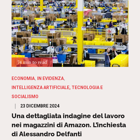
74 min to read
ECONOMIA
IN EVIDENZA
INTELLIGENZA ARTIFICIALE, TECNOLOGIA E
SOCIALISMO
Posted
23 DICEMBRE 2024
on
Una dettagliata indagine del lavoro
nei magazzini di Amazon. L’inchiesta
di Alessandro Delfanti