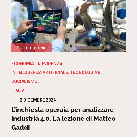
34 min to read
ECONOMIA
IN EVIDENZA
INTELLIGENZA ARTIFICIALE, TECNOLOGIA E
SOCIALISMO
ITALIA
Posted
2 DICEMBRE 2024
on
L’inchiesta operaia per analizzare
Industria 4.0. La lezione di Matteo
Gaddi