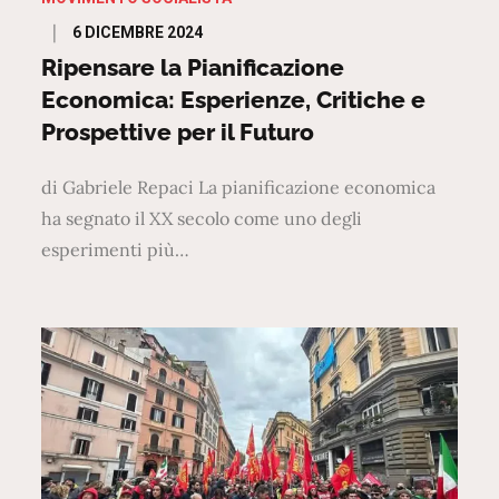
Posted
6 DICEMBRE 2024
on
Ripensare la Pianificazione
Economica: Esperienze, Critiche e
Prospettive per il Futuro
di Gabriele Repaci La pianificazione economica
ha segnato il XX secolo come uno degli
esperimenti più…