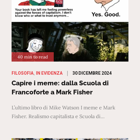
40 min to read
Posted
30 DICEMBRE 2024
FILOSOFIA
IN EVIDENZA
on
Capire i meme: dalla Scuola di
Francoforte a Mark Fisher
L’ultimo libro di Mike Watson I meme e Mark
Fisher. Realismo capitalista e Scuola di…