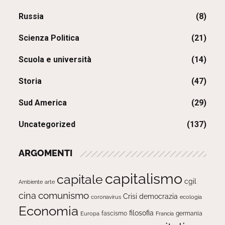
Russia
(8)
Scienza Politica
(21)
Scuola e università
(14)
Storia
(47)
Sud America
(29)
Uncategorized
(137)
ARGOMENTI
capitalismo
capitale
cgil
Ambiente
arte
comunismo
cina
Crisi
democrazia
ecologia
coronavirus
Economia
filosofia
fascismo
Europa
germania
Francia