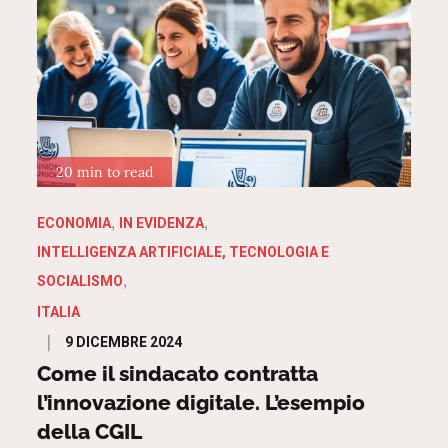
20 min to read
ECONOMIA
IN EVIDENZA
INTELLIGENZA ARTIFICIALE, TECNOLOGIA E
SOCIALISMO
ITALIA
Posted
9 DICEMBRE 2024
on
Come il sindacato contratta
l’innovazione digitale. L’esempio
della CGIL