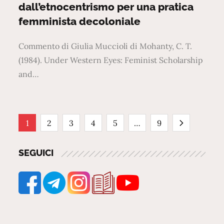
dall’etnocentrismo per una pratica
femminista decoloniale
Commento di Giulia Muccioli di Mohanty, C. T.
(1984). Under Western Eyes: Feminist Scholarship
and…
Paginazione
1
2
3
4
5
…
9
degli
SEGUICI
articoli