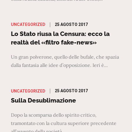
Posted
25 AGOSTO 2017
UNCATEGORIZED
on
Lo Stato riusa la Censura: ecco la
realtà del «filtro fake-news»
Un gran polverone, quello delle bufale, che spazia
dalla fantasia alle idee d’opposizione. Ieri è…
Posted
25 AGOSTO 2017
UNCATEGORIZED
on
Sulla Desublimazione
Dopo la scomparsa dello spirito critico,
tramontato con la cultura superiore precedente
all’avvento della società…