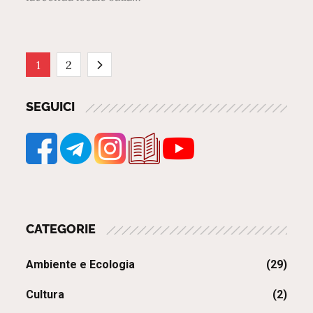
Paginazione
1
2
degli
SEGUICI
articoli
CATEGORIE
Ambiente e Ecologia
(29)
Cultura
(2)