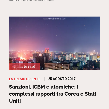
4 min to read
Posted
25 AGOSTO 2017
ESTREMO ORIENTE
on
Sanzioni, ICBM e atomiche: i
complessi rapporti tra Corea e Stati
Uniti