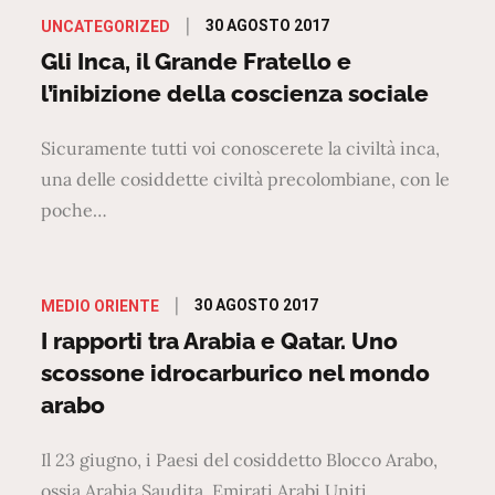
Posted
30 AGOSTO 2017
UNCATEGORIZED
on
Gli Inca, il Grande Fratello e
l’inibizione della coscienza sociale
Sicuramente tutti voi conoscerete la civiltà inca,
una delle cosiddette civiltà precolombiane, con le
poche…
Posted
30 AGOSTO 2017
MEDIO ORIENTE
on
I rapporti tra Arabia e Qatar. Uno
scossone idrocarburico nel mondo
arabo
Il 23 giugno, i Paesi del cosiddetto Blocco Arabo,
ossia Arabia Saudita, Emirati Arabi Uniti,…