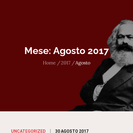
Mese:
Agosto 2017
Home
2017
Agosto
Posted
30 AGOSTO 2017
UNCATEGORIZED