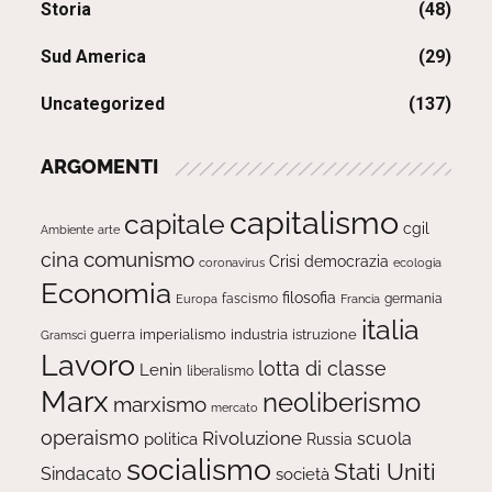
Storia
(48)
Sud America
(29)
Uncategorized
(137)
ARGOMENTI
capitalismo
capitale
cgil
Ambiente
arte
comunismo
cina
Crisi
democrazia
ecologia
coronavirus
Economia
filosofia
fascismo
Europa
germania
Francia
italia
guerra
imperialismo
industria
istruzione
Gramsci
Lavoro
lotta di classe
Lenin
liberalismo
Marx
neoliberismo
marxismo
mercato
operaismo
Rivoluzione
scuola
politica
Russia
socialismo
Stati Uniti
Sindacato
società