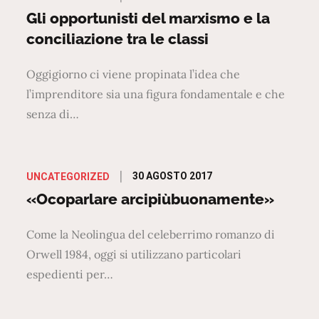
on
Gli opportunisti del marxismo e la
conciliazione tra le classi
Oggigiorno ci viene propinata l’idea che
l’imprenditore sia una figura fondamentale e che
senza di…
Posted
30 AGOSTO 2017
UNCATEGORIZED
on
«Ocoparlare arcipiùbuonamente»
Come la Neolingua del celeberrimo romanzo di
Orwell 1984, oggi si utilizzano particolari
espedienti per…