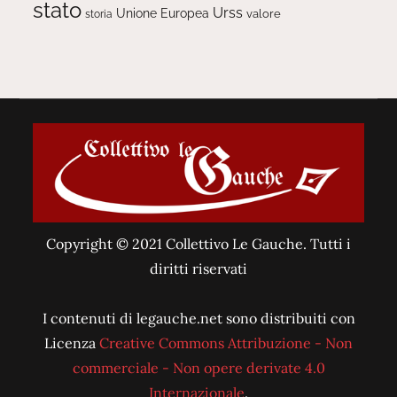
stato
Urss
Unione Europea
valore
storia
Copyright © 2021 Collettivo Le Gauche. Tutti i
diritti riservati
I contenuti di legauche.net sono distribuiti con
Licenza
Creative Commons Attribuzione - Non
commerciale - Non opere derivate 4.0
Internazionale
.