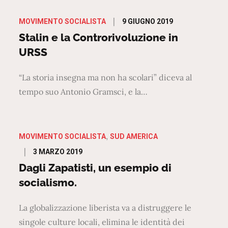
Posted
9 GIUGNO 2019
MOVIMENTO SOCIALISTA
on
Stalin e la Controrivoluzione in
URSS
“La storia insegna ma non ha scolari” diceva al
tempo suo Antonio Gramsci, e la…
MOVIMENTO SOCIALISTA
SUD AMERICA
Posted
3 MARZO 2019
on
Dagli Zapatisti, un esempio di
socialismo.
La globalizzazione liberista va a distruggere le
singole culture locali, elimina le identità dei