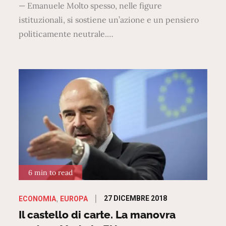
— Emanuele Molto spesso, nelle figure
istituzionali, si sostiene un’azione e un pensiero
politicamente neutrale.…
6 min to read
Posted
27 DICEMBRE 2018
ECONOMIA
EUROPA
on
Il castello di carte. La manovra