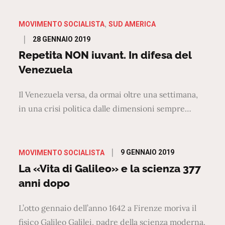
MOVIMENTO SOCIALISTA
SUD AMERICA
Posted
28 GENNAIO 2019
on
Repetita NON iuvant. In difesa del
Venezuela
Il Venezuela versa, da ormai oltre una settimana,
in una crisi politica dalle dimensioni sempre…
Posted
9 GENNAIO 2019
MOVIMENTO SOCIALISTA
on
La «Vita di Galileo» e la scienza 377
anni dopo
L’otto gennaio dell’anno 1642 a Firenze moriva il
fisico Galileo Galilei, padre della scienza moderna.