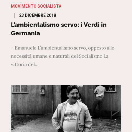
MOVIMENTO SOCIALISTA
Posted
23 DICEMBRE 2018
on
L’ambientalismo servo: i Verdi in
Germania
– Emanuele L’ambientalismo servo, opposto alle
necessità umane e naturali del Socialismo La
vittoria del…