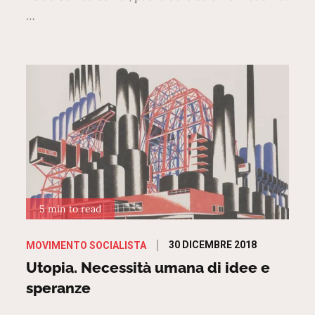
…
5 min to read
Posted
30 DICEMBRE 2018
MOVIMENTO SOCIALISTA
on
Utopia. Necessità umana di idee e
speranze