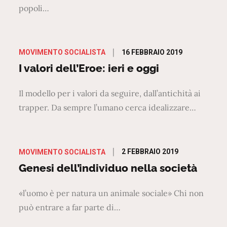
popoli…
Posted
16 FEBBRAIO 2019
MOVIMENTO SOCIALISTA
on
I valori dell’Eroe: ieri e oggi
Il modello per i valori da seguire, dall’antichità ai
trapper. Da sempre l’umano cerca idealizzare…
Posted
2 FEBBRAIO 2019
MOVIMENTO SOCIALISTA
on
Genesi dell’individuo nella società
«l’uomo è per natura un animale sociale» Chi non
può entrare a far parte di…