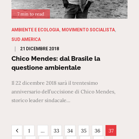
7 min to read
AMBIENTE E ECOLOGIA
MOVIMENTO SOCIALISTA
SUD AMERICA
Posted
21 DICEMBRE 2018
on
Chico Mendes: dal Brasile la
questione ambientale
Il 22 dicembre 2018 sarà il trentesimo
anniversario dell’uccisione di Chico Mendes,
storico leader sindacale…
Paginazione
1
…
33
34
35
36
37