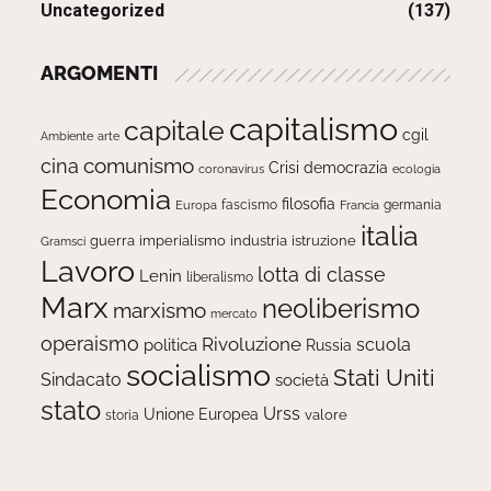
Uncategorized
(137)
ARGOMENTI
capitalismo
capitale
cgil
Ambiente
arte
comunismo
cina
Crisi
democrazia
ecologia
coronavirus
Economia
filosofia
fascismo
Europa
germania
Francia
italia
guerra
imperialismo
industria
istruzione
Gramsci
Lavoro
lotta di classe
Lenin
liberalismo
Marx
neoliberismo
marxismo
mercato
operaismo
Rivoluzione
scuola
politica
Russia
socialismo
Stati Uniti
Sindacato
società
stato
Urss
Unione Europea
valore
storia