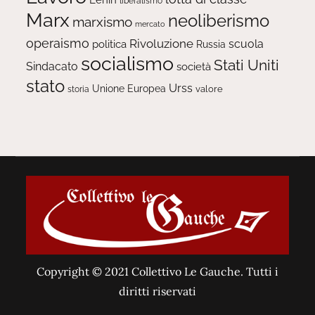
liberalismo
Marx
neoliberismo
marxismo
mercato
operaismo
Rivoluzione
scuola
politica
Russia
socialismo
Stati Uniti
Sindacato
società
stato
Urss
Unione Europea
valore
storia
Copyright © 2021 Collettivo Le Gauche. Tutti i
diritti riservati