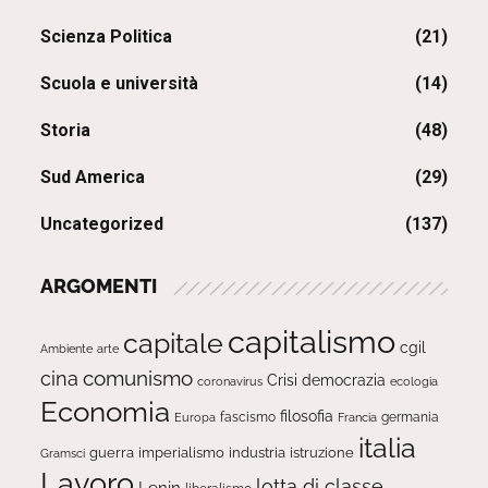
Scienza Politica
(21)
Scuola e università
(14)
Storia
(48)
Sud America
(29)
Uncategorized
(137)
ARGOMENTI
capitalismo
capitale
cgil
Ambiente
arte
comunismo
cina
Crisi
democrazia
ecologia
coronavirus
Economia
filosofia
fascismo
Europa
germania
Francia
italia
guerra
imperialismo
industria
istruzione
Gramsci
Lavoro
lotta di classe
Lenin