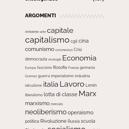
ARGOMENTI
capitale
Ambiente
arte
capitalismo
cina
cgil
comunismo
Crisi
coronavirus
Economia
democrazia
ecologia
filosofia
fascismo
Europa
germania
Francia
guerra
imperialismo
industria
Gramsci
Lavoro
italia
Lenin
istruzione
Marx
lotta di classe
liberalismo
marxismo
mercato
neoliberismo
operaismo
Rivoluzione
scuola
politica
Russia