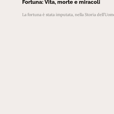
on
Fortuna: Vita, morte e miracoli
La fortuna è stata imputata, nella Storia dell’Uo