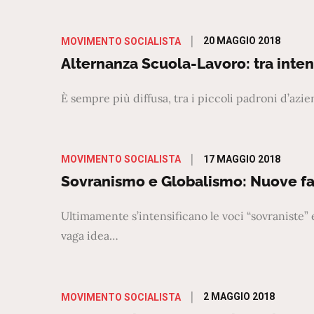
Posted
20 MAGGIO 2018
MOVIMENTO SOCIALISTA
on
Alternanza Scuola-Lavoro: tra intent
È sempre più diffusa, tra i piccoli padroni d’az
Posted
17 MAGGIO 2018
MOVIMENTO SOCIALISTA
on
Sovranismo e Globalismo: Nuove fa
Ultimamente s’intensificano le voci “sovraniste”
vaga idea…
Posted
2 MAGGIO 2018
MOVIMENTO SOCIALISTA