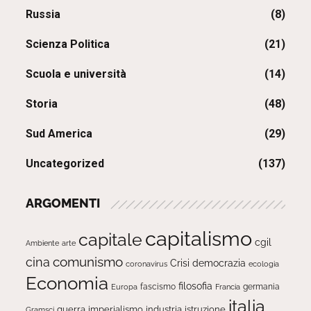
Russia
(8)
Scienza Politica
(21)
Scuola e università
(14)
Storia
(48)
Sud America
(29)
Uncategorized
(137)
ARGOMENTI
capitalismo
capitale
cgil
Ambiente
arte
comunismo
cina
Crisi
democrazia
ecologia
coronavirus
Economia
filosofia
fascismo
Europa
germania
Francia
italia
guerra
imperialismo
industria
istruzione
Gramsci