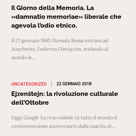
on
Il Giorno della Memoria. La
«damnatio memoriae» liberale che
agevola l’odio etnico.
Il 27 gennaio 1945 l’Armata Rossa entrava ad
Auschwitz, l’odierna Oświęcim, svelando al
mondo le…
Posted
22 GENNAIO 2018
UNCATEGORIZED
on
Ejzenštejn: la rivoluzione culturale
dell’Ottobre
Oggi Google ha reso visibile in tutto il mondo il
centoventesimo anniversario dalla nascita di…