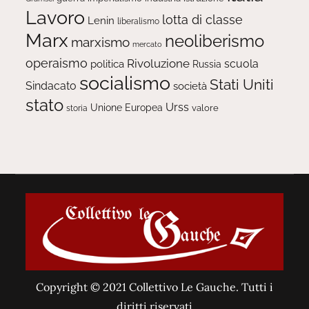
Lavoro
lotta di classe
Lenin
liberalismo
Marx
neoliberismo
marxismo
mercato
operaismo
Rivoluzione
scuola
politica
Russia
socialismo
Stati Uniti
Sindacato
società
stato
Urss
Unione Europea
valore
storia
Copyright © 2021 Collettivo Le Gauche. Tutti i
diritti riservati