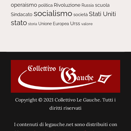
operaismo
Rivoluzione
scuola
politica
Russia
socialismo
Stati Uniti
Sindacato
società
stato
Urss
Unione Europea
valore
storia
Copyright © 2021 Collettivo Le Gauche. Tutti i
diritti riservati
I contenuti di legauche.net sono distribuiti con