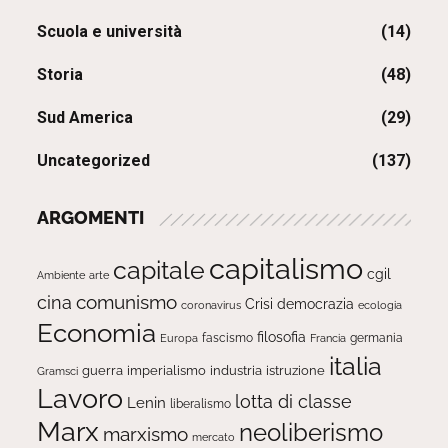
Scuola e università
(14)
Storia
(48)
Sud America
(29)
Uncategorized
(137)
ARGOMENTI
capitalismo
capitale
cgil
Ambiente
arte
comunismo
cina
Crisi
democrazia
ecologia
coronavirus
Economia
filosofia
fascismo
Europa
germania
Francia
italia
guerra
imperialismo
industria
istruzione
Gramsci
Lavoro
lotta di classe
Lenin
liberalismo
Marx
neoliberismo
marxismo
mercato