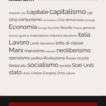
capitalismo
capitale
cgil
Ambiente
arte
comunismo
cina
Crisi
democrazia
ecologia
coronavirus
Economia
filosofia
fascismo
Europa
germania
Francia
italia
guerra
imperialismo
industria
istruzione
Gramsci
Lavoro
lotta di classe
Lenin
liberalismo
Marx
neoliberismo
marxismo
mercato
operaismo
Rivoluzione
scuola
politica
Russia
socialismo
Stati Uniti
Sindacato
società
stato
Urss
Unione Europea
valore
storia