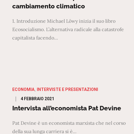
cambiamento climatico
1. Introduzione Michael Löwy inizia il suo libro
Ecosocialismo. L’alternativa radicale alla catastrofe
capitalista facendo…
ECONOMIA
INTERVISTE E PRESENTAZIONI
Posted
4 FEBBRAIO 2021
on
Intervista all’economista Pat Devine
Pat Devine è un economista marxista che nel corso
della sua lunga carriera si è…