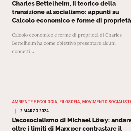
on
Charles Bettelheim, il teorico della
transizione al socialismo: appunti su
Calcolo economico e forme di proprietà
Calcolo economico e forme di proprietà di Charles
Bettelheim ha come obiettivo presentare alcuni
concetti…
AMBIENTE E ECOLOGIA
FILOSOFIA
MOVIMENTO SOCIALIST
Posted
2 MARZO 2024
on
L’ecosocialismo di Michael Löwy: andar
oltre i limiti di Marx per contrastare il