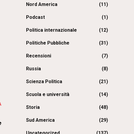
Nord America
(11)
Podcast
(1)
Politica internazionale
(12)
Politiche Pubbliche
(31)
Recensioni
(7)
Russia
(8)
Scienza Politica
(21)
Scuola e università
(14)
A
Storia
(48)
Sud America
(29)
e
Uncategorized
(137)