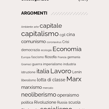
ARGOMENTI
capitale
Ambiente
arte
capitalismo
cina
cgil
comunismo
Crisi
coronavirus
Economia
democrazia
ecologia
filosofia
fascismo
Europa
germania
Francia
guerra
imperialismo
industria
Gramsci
Lavoro
italia
Lenin
istruzione
Marx
lotta di classe
liberalismo
marxismo
mercato
neoliberismo
operaismo
Rivoluzione
scuola
politica
Russia