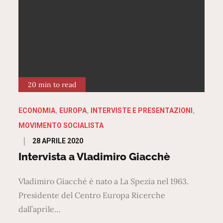
20 min to read
ECONOMIA
EUROPA
INTERVISTE E PRESENTAZIONI
MOVIMENTO SOCIALISTA
Posted
28 APRILE 2020
on
Intervista a Vladimiro Giacchè
Vladimiro Giacché è nato a La Spezia nel 1963.
Presidente del Centro Europa Ricerche
dall’aprile…