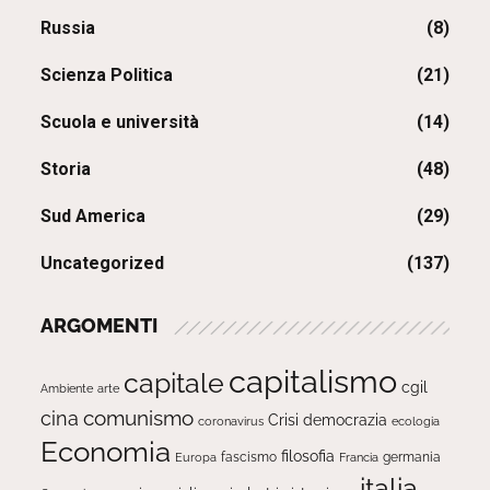
Russia
(8)
Scienza Politica
(21)
Scuola e università
(14)
Storia
(48)
Sud America
(29)
Uncategorized
(137)
ARGOMENTI
capitalismo
capitale
cgil
Ambiente
arte
comunismo
cina
Crisi
democrazia
ecologia
coronavirus
Economia
filosofia
fascismo
Europa
germania
Francia
italia