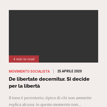
4 min to read
Posted
25 APRILE 2020
MOVIMENTO SOCIALISTA
on
De libertate decernitur. Si decide
per la libertà
Il tono è perentorio, tipico di chi non ammette
replica alcuna: in questo momento non…