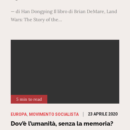
— di Han Dongping Il libro di Brian DeMare, Land
Wars: The Story of the…
5 min to read
Posted
23 APRILE 2020
EUROPA
MOVIMENTO SOCIALISTA
on
Dov’è l’umanità, senza la memoria?