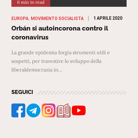
6 min to read
Posted
1 APRILE 2020
EUROPA
MOVIMENTO SOCIALISTA
on
Orbán si autoincorona contro il
coronavirus
La grande epidemia forgia strumenti utili e
sospetti, per travestire lo sviluppo della
liberaldemocrazia in…
SEGUICI