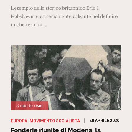
L’esempio dello storico britannico Eric J.
Hobsbawm è estremamente calzante nel definire
in che termini…
3 min to read
Posted
20 APRILE 2020
EUROPA
MOVIMENTO SOCIALISTA
on
Fonderie riunite di Modena, la