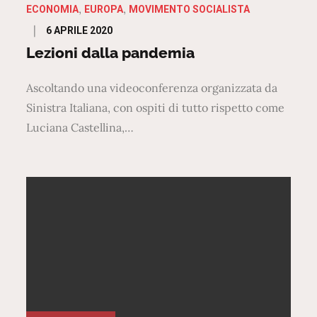
ECONOMIA
EUROPA
MOVIMENTO SOCIALISTA
Posted
6 APRILE 2020
on
Lezioni dalla pandemia
Ascoltando una videoconferenza organizzata da
Sinistra Italiana, con ospiti di tutto rispetto come
Luciana Castellina,…