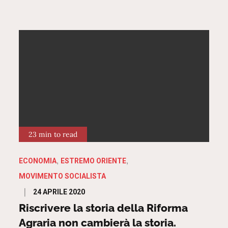
23 min to read
ECONOMIA
ESTREMO ORIENTE
MOVIMENTO SOCIALISTA
Posted
24 APRILE 2020
on
Riscrivere la storia della Riforma
Agraria non cambierà la storia.