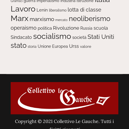
guerra
imperialismo
industria
istruzione
Gramsci
Lavoro
lotta di classe
Lenin
liberalismo
Marx
neoliberismo
marxismo
mercato
operaismo
Rivoluzione
scuola
politica
Russia
socialismo
Stati Uniti
Sindacato
società
stato
Urss
Unione Europea
valore
storia
Copyright © 2021 Collettivo Le Gauche. Tutti i