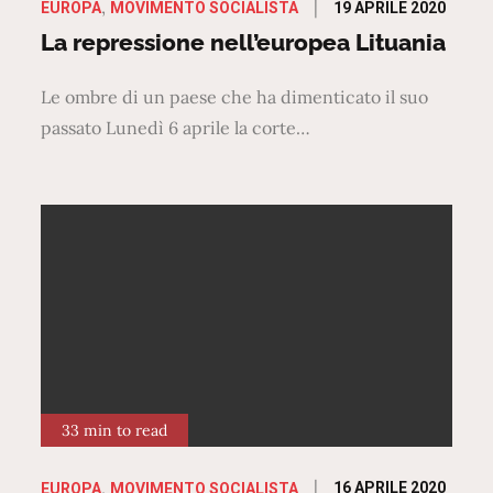
Posted
19 APRILE 2020
EUROPA
MOVIMENTO SOCIALISTA
on
La repressione nell’europea Lituania
Le ombre di un paese che ha dimenticato il suo
passato Lunedì 6 aprile la corte…
33 min to read
Posted
16 APRILE 2020
EUROPA
MOVIMENTO SOCIALISTA