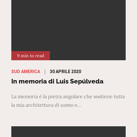
9 min to read
Posted
30 APRILE 2020
SUD AMERICA
on
In memoria di Luis Sepúlveda
La memoria è la pietra angolare che sostiene tutta
la mia architettura di uomo e…