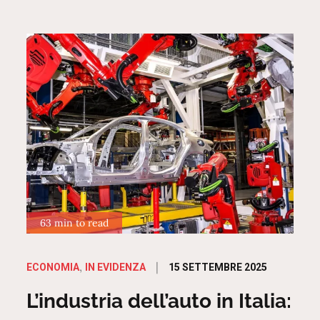
63 min to read
Posted
15 SETTEMBRE 2025
ECONOMIA
IN EVIDENZA
on
L’industria dell’auto in Italia: