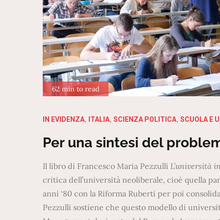
62 min to read
IN EVIDENZA
ITALIA
SCIENZA POLITICA
SCUOLA E U
Per una sintesi del problem
Il libro di Francesco Maria Pezzulli
L’università i
critica dell’università neoliberale, cioè quella pa
anni ‘80 con la Riforma Ruberti per poi consolidar
Pezzulli sostiene che questo modello di univers