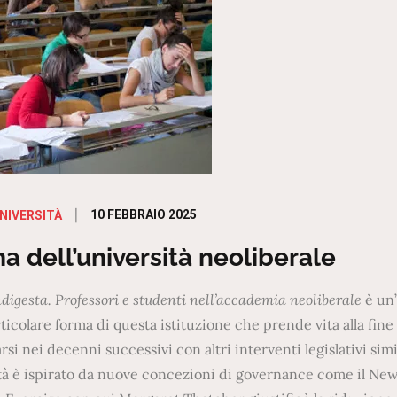
Posted
10 FEBBRAIO 2025
NIVERSITÀ
on
a dell’università neoliberale
ndigesta. Professori e studenti nell’accademia neoliberale
è un’
rticolare forma di questa istituzione che prende vita alla fine
si nei decenni successivi con altri interventi legislativi simil
ità è ispirato da nuove concezioni di governance come il Ne