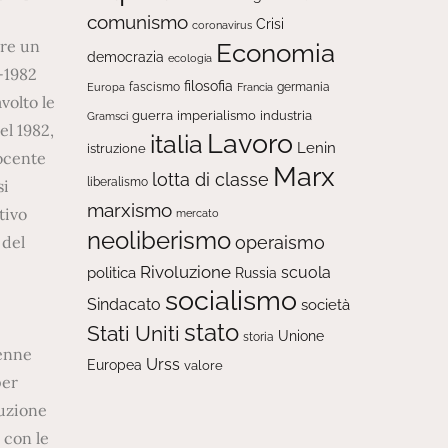
comunismo
Crisi
coronavirus
Economia
democrazia
ecologia
filosofia
fascismo
Europa
germania
Francia
guerra
imperialismo
industria
Gramsci
Lavoro
italia
Lenin
istruzione
Marx
lotta di classe
liberalismo
marxismo
mercato
neoliberismo
operaismo
Rivoluzione
scuola
politica
Russia
socialismo
Sindacato
società
stato
Stati Uniti
Unione
storia
Urss
Europea
valore