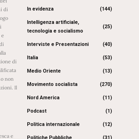
dei
In evidenza
(144)
i di
uogo
Intelligenza artificiale,
(25)
i
tecnologia e socialismo
 e
di
Interviste e Presentazioni
(40)
lla
Italia
(53)
zione di
ificata
Medio Oriente
(13)
zio non
Movimento socialista
(270)
ioni. Il
Nord America
(11)
Podcast
(1)
Politica internazionale
(12)
Politiche Pubbliche
(31)