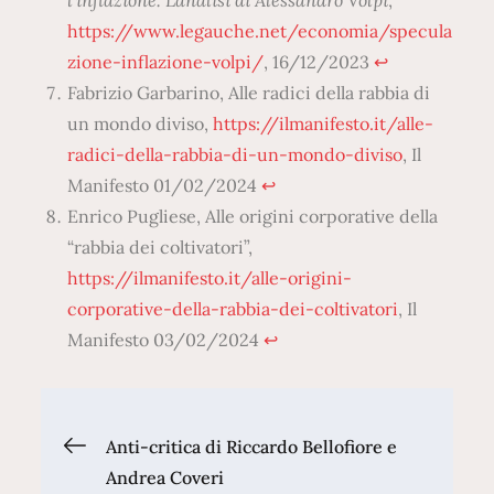
https://www.legauche.net/economia/specula
zione-inflazione-volpi/
, 16/12/2023
↩︎
Fabrizio Garbarino, Alle radici della rabbia di
un mondo diviso,
https://ilmanifesto.it/alle-
radici-della-rabbia-di-un-mondo-diviso
, Il
Manifesto 01/02/2024
↩︎
Enrico Pugliese, Alle origini corporative della
“rabbia dei coltivatori”,
https://ilmanifesto.it/alle-origini-
corporative-della-rabbia-dei-coltivatori
, Il
Manifesto 03/02/2024
↩︎
Navigazione
Anti-critica di Riccardo Bellofiore e
Andrea Coveri