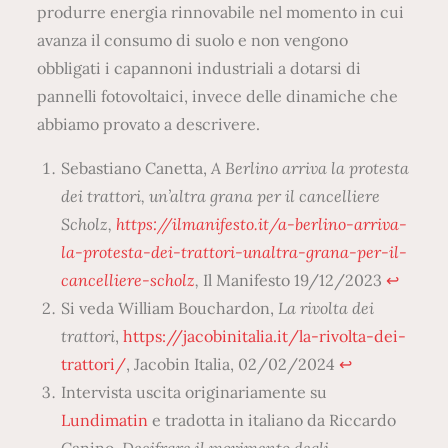
produrre energia rinnovabile nel momento in cui
avanza il consumo di suolo e non vengono
obbligati i capannoni industriali a dotarsi di
pannelli fotovoltaici, invece delle dinamiche che
abbiamo provato a descrivere.
Sebastiano Canetta,
A Berlino arriva la protesta
dei trattori, un’altra grana per il cancelliere
Scholz,
https://ilmanifesto.it/a-berlino-arriva-
la-protesta-dei-trattori-unaltra-grana-per-il-
cancelliere-scholz
,
Il Manifesto 19/12/2023
↩︎
Si veda William Bouchardon,
La rivolta dei
trattori
,
https://jacobinitalia.it/la-rivolta-dei-
trattori/
, Jacobin Italia, 02/02/2024
↩︎
Intervista uscita originariamente su
Lundimatin
e tradotta in italiano da Riccardo
Canino,
Decifrare il movimento degli