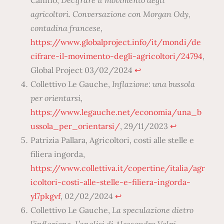
agricoltori. Conversazione con Morgan Ody,
contadina francese
,
https://www.globalproject.info/it/mondi/de
cifrare-il-movimento-degli-agricoltori/24794
,
Global Project 03/02/2024
↩︎
Collettivo Le Gauche,
Inflazione: una bussola
per orientarsi
,
https://www.legauche.net/economia/una_b
ussola_per_orientarsi/
, 29/11/2023
↩︎
Patrizia Pallara, Agricoltori, costi alle stelle e
filiera ingorda,
https://www.collettiva.it/copertine/italia/agr
icoltori-costi-alle-stelle-e-filiera-ingorda-
yl7pkgvf
, 02/02/2024
↩︎
Collettivo Le Gauche,
La speculazione dietro
l’inflazione. L’analisi di Alessandro Volpi
,