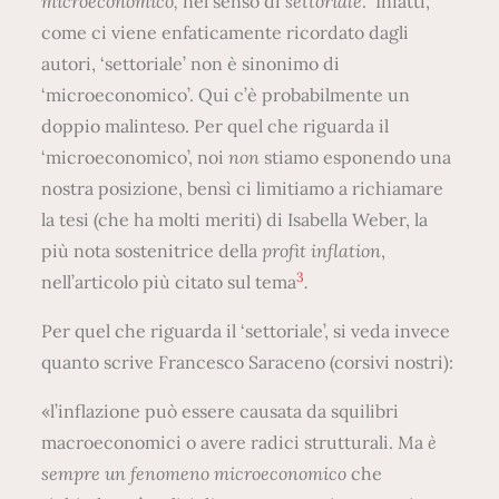
microeconomico,
nel senso di
settoriale
.” Infatti,
come ci viene enfaticamente ricordato dagli
autori, ‘settoriale’ non è sinonimo di
‘microeconomico’. Qui c’è probabilmente un
doppio malinteso. Per quel che riguarda il
‘microeconomico’, noi
non
stiamo esponendo una
nostra posizione, bensì ci limitiamo a richiamare
la tesi (che ha molti meriti) di Isabella Weber, la
più nota sostenitrice della
profit inflation
,
3
nell’articolo più citato sul tema
.
Per quel che riguarda il ‘settoriale’, si veda invece
quanto scrive Francesco Saraceno (corsivi nostri):
«l’inflazione può essere causata da squilibri
macroeconomici o avere radici strutturali. Ma
è
sempre un fenomeno microeconomico
che