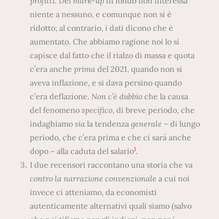
profitti
. Del
mark-up
in fondo non interessa
niente a nessuno, e comunque non si è
ridotto; al contrario, i dati dicono che è
aumentato. Che abbiamo ragione noi lo si
capisce dal fatto che il rialzo di massa e quota
c’era anche
prima
del 2021, quando non si
aveva inflazione, e si dava persino quando
c’era deflazione.
Non c’è dubbio
che la causa
del fenomeno
specifico
, di breve periodo, che
indaghiamo
sia
la tendenza
generale
– di lungo
periodo, che c’era prima e che ci sarà anche
1
dopo – alla caduta del salario
.
I due recensori raccontano una storia che va
contro la narrazione convenzionale
a cui noi
invece ci atteniamo, da economisti
autenticamente alternativi quali siamo (salvo