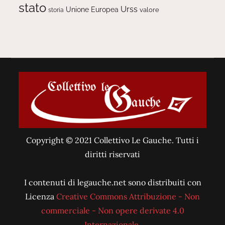
stato
Urss
Unione Europea
valore
storia
Copyright © 2021 Collettivo Le Gauche. Tutti i
diritti riservati
I contenuti di legauche.net sono distribuiti con
Licenza
Creative Commons Attribuzione - Non
commerciale - Non opere derivate 4.0
Internazionale
.