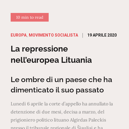
10 min to read
Posted
19 APRILE 2020
EUROPA
MOVIMENTO SOCIALISTA
on
La repressione
nell’europea Lituania
Le ombre di un paese che ha
dimenticato il suo passato
Lunedì 6 aprile la corte d’appello ha annullato la
detenzione di due mesi, decisa a marzo, del
prigioniero politico lituano Algirdas Paleckis
presso il tribunale regionale di Šiauliai e ha