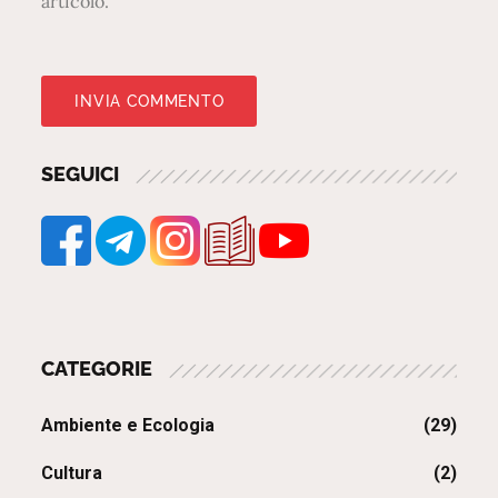
articolo.
t
i
d
u
r
a
SEGUICI
n
t
e
l
a
I
CATEGORIE
I
G
Ambiente e Ecologia
(29)
M
Cultura
(2)
.