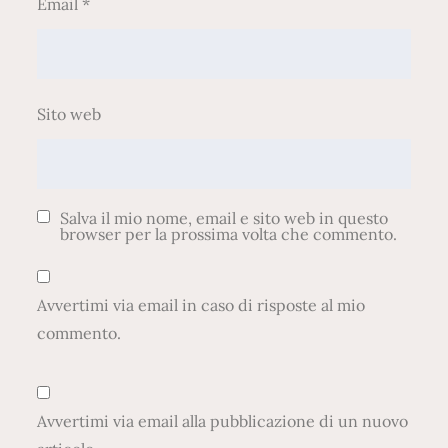
Email
*
e
c
o
l
Sito web
l
a
b
o
Salva il mio nome, email e sito web in questo
r
browser per la prossima volta che commento.
a
z
Avvertimi via email in caso di risposte al mio
i
commento.
o
n
i
Avvertimi via email alla pubblicazione di un nuovo
s