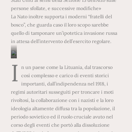
Stati Uniti ai sensi della Sezione 13 dell’Atto sulle
persone sfollate, e successive modifiche»
La Nato inoltre supporta i moderni “fratelli del
bosco”, che guarda caso il loro scopo sarebbe
quello di tamponare un’ipotetica invasione russa
in attesa dell’intervento dell’esercito regolare.
“
I
n un paese come la Lituania, dal trascorso
C
così complesso e carico di eventi storici
o
importanti, dall’indipendenza nel 1918, i
n
regimi autoritari susseguiti per troncare i moti
o
rivoltosi, la collaborazione con i nazisti e la loro
s
ideologia altamente diffusa tra la popolazione, il
c
periodo sovietico ed il ruolo cruciale avuto nel
i
corso degli eventi che portò alla dissoluzione
a