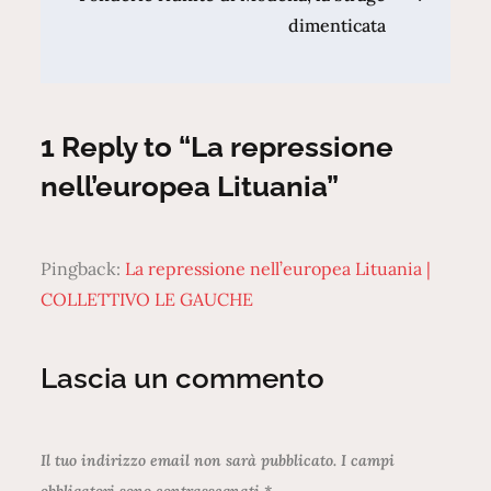
s
dimenticata
,
r
i
f
1 Reply to “La repressione
e
nell’europea Lituania”
r
e
n
Pingback:
La repressione nell’europea Lituania |
d
COLLETTIVO LE GAUCHE
o
s
Lascia un commento
i
a
i
Il tuo indirizzo email non sarà pubblicato.
I campi
c