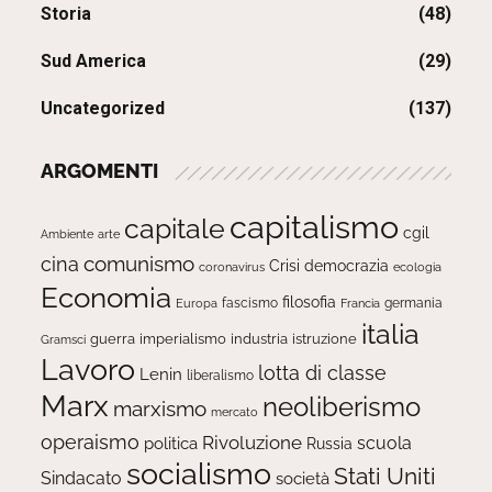
Storia
(48)
Sud America
(29)
Uncategorized
(137)
ARGOMENTI
capitalismo
capitale
cgil
Ambiente
arte
comunismo
cina
Crisi
democrazia
ecologia
coronavirus
Economia
filosofia
fascismo
Europa
germania
Francia
italia
guerra
imperialismo
industria
istruzione
Gramsci
Lavoro
lotta di classe
Lenin
liberalismo
Marx
neoliberismo
marxismo
mercato
operaismo
Rivoluzione
scuola
politica
Russia
socialismo
Stati Uniti
Sindacato
società