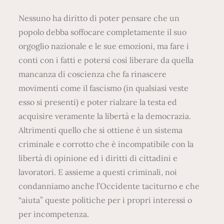
s
Nessuno ha diritto di poter pensare che un
t
popolo debba soffocare completamente il suo
r
orgoglio nazionale e le sue emozioni, ma fare i
a
conti con i fatti e potersi così liberare da quella
n
mancanza di coscienza che fa rinascere
a
movimenti come il fascismo (in qualsiasi veste
z
esso si presenti) e poter rialzare la testa ed
i
acquisire veramente la libertà e la democrazia.
o
Altrimenti quello che si ottiene è un sistema
n
criminale e corrotto che è incompatibile con la
e
libertà di opinione ed i diritti di cittadini e
”
lavoratori. E assieme a questi criminali, noi
S
condanniamo anche l’Occidente taciturno e che
t
“aiuta” queste politiche per i propri interessi o
r
per incompetenza.
i