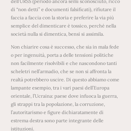
dell’URSS (periodo ancora semi sconosciuto, ricco
m
di “non detti” e documenti falsificati), rifiutare il
o
faccia a faccia con la storia e preferire la via più
g
semplice del dimenticare è tossico, perché nella
l
società nulla si dimentica, bensì si assimila.
i
e
Non chiarire cosa è successo, che sia in mala fede
r
o per ingenuità, porta a delle tensioni politiche
o
non facilmente risolvibili e che nascondono tanti
i
scheletri nell’armadio, che se non si affronta la
d
realtà potrebbero uscire. Di questo abbiamo come
e
lampante esempio, tra i vari paesi dell’Europa
l
orientale, l’Ucraina: paese dove infuoca la guerra,
l
gli strappi tra la popolazione, la corruzione,
a
l’autoritarismo e figure dichiaratamente di
n
estrema destra sono parte integrante delle
o
istituzioni.