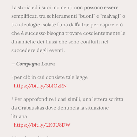
s
La storia ed i suoi momenti non possono essere
c
semplificati tra schieramenti “buoni” e “malvagi” o
i
tra ideologie isolate l’una dall’altra: per capire ciò
o
che è successo bisogna trovare coscientemente le
n
dinamiche dei flussi che sono confluiti nel
e
succedere degli eventi.
a
u
— Compagna Laura
n
¹ per ciò in cui consiste tale legge
a
· https://bit.ly/3b1OzRN
m
a
² Per approfondire i casi simili, una lettera scritta
r
da Grabauskas dove denuncia la situazione
c
lituana
i
· https://bit.ly/2K0U8DW
a