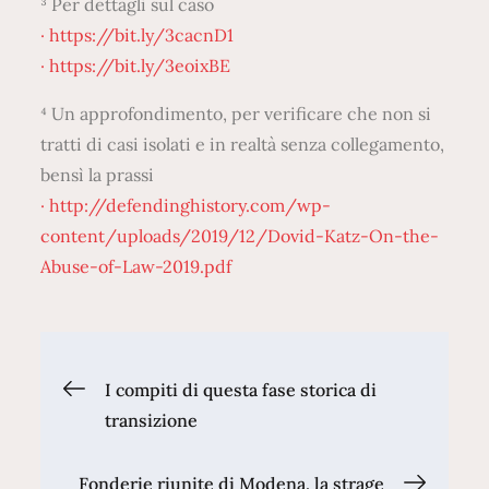
³ Per dettagli sul caso
n
· https://bit.ly/3cacnD1
e
· https://bit.ly/3eoixBE
o
n
⁴ Un approfondimento, per verificare che non si
a
tratti di casi isolati e in realtà senza collegamento,
z
bensì la prassi
i
· http://defendinghistory.com/wp-
s
content/uploads/2019/12/Dovid-Katz-On-the-
t
Abuse-of-Law-2019.pdf
a
a
K
Navigazione
a
I compiti di questa fase storica di
u
transizione
articoli
n
a
Fonderie riunite di Modena, la strage