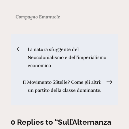
—
Compagno Emanuele
Navigazione
La natura sfuggente del
Neocolonialismo e dell’imperialismo
articoli
economico
Il Movimento 5Stelle? Come gli altri:
un partito della classe dominante.
0 Replies to “Sull’Alternanza