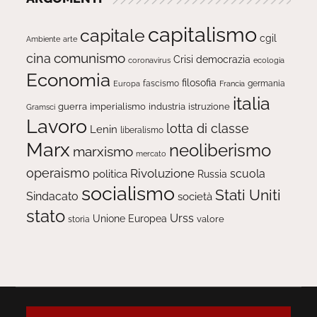
capitalismo
capitale
cgil
Ambiente
arte
comunismo
cina
Crisi
democrazia
ecologia
coronavirus
Economia
filosofia
fascismo
Europa
germania
Francia
italia
guerra
imperialismo
industria
istruzione
Gramsci
Lavoro
lotta di classe
Lenin
liberalismo
Marx
neoliberismo
marxismo
mercato
operaismo
Rivoluzione
scuola
politica
Russia
socialismo
Stati Uniti
Sindacato
società
stato
Urss
Unione Europea
valore
storia