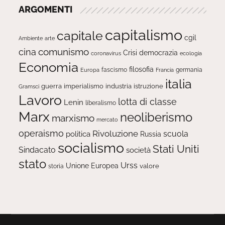
ARGOMENTI
capitalismo
capitale
cgil
Ambiente
arte
comunismo
cina
Crisi
democrazia
ecologia
coronavirus
Economia
filosofia
fascismo
Europa
germania
Francia
italia
guerra
imperialismo
industria
istruzione
Gramsci
Lavoro
lotta di classe
Lenin
liberalismo
Marx
neoliberismo
marxismo
mercato
operaismo
Rivoluzione
scuola
politica
Russia
socialismo
Stati Uniti
Sindacato
società
stato
Urss
Unione Europea
valore
storia