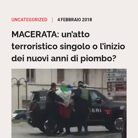
Posted
4 FEBBRAIO 2018
UNCATEGORIZED
on
MACERATA: un’atto
terroristico singolo o l’inizio
dei nuovi anni di piombo?