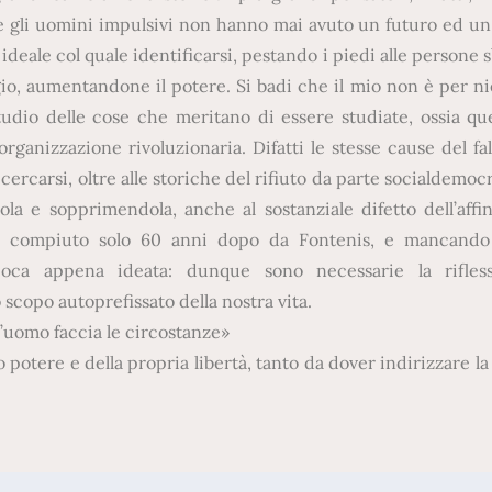
i, e gli uomini impulsivi non hanno mai avuto un futuro ed u
deale col quale identificarsi, pestando i piedi alle persone s
ggio, aumentandone il potere. Si badi che il mio non è per n
tudio delle cose che meritano di essere studiate, ossia qu
organizzazione rivoluzionaria. Difatti le stesse cause del fa
cercarsi, oltre alle storiche del rifiuto da parte socialdemocr
dola e sopprimendola, anche al sostanziale difetto dell’aff
to, compiuto solo 60 anni dopo da Fontenis, e mancando 
’epoca appena ideata: dunque sono necessarie la rifles
 scopo autoprefissato della nostra vita.
’uomo faccia le circostanze»
 potere e della propria libertà, tanto da dover indirizzare la