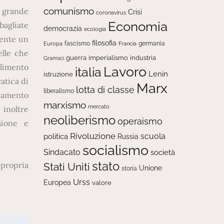
comunismo
n grande
Crisi
coronavirus
Economia
bagliate
democrazia
ecologia
iente un
filosofia
fascismo
Europa
germania
Francia
elle che
guerra
imperialismo
industria
Gramsci
llimento
Lavoro
italia
Lenin
istruzione
atica di
Marx
lotta di classe
liberalismo
inamento
marxismo
mercato
inoltre
neoliberismo
operaismo
sione e
Rivoluzione
scuola
politica
Russia
socialismo
Sindacato
società
stato
 propria
Stati Uniti
Unione
storia
Urss
Europea
valore