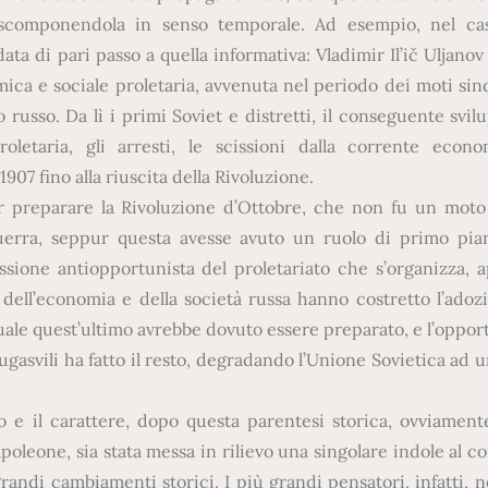
he scomponendola in senso temporale. Ad esempio, nel ca
ata di pari passo a quella informativa: Vladimir Il’ič Uljanov
ica e sociale proletaria, avvenuta nel periodo dei moti sind
russo. Da lì i primi Soviet e distretti, il conseguente svil
letaria, gli arresti, le scissioni dalla corrente econo
07 fino alla riuscita della Rivoluzione.
 per preparare la Rivoluzione d’Ottobre, che non fu un mot
uerra, seppur questa avesse avuto un ruolo di primo pia
ssione antiopportunista del proletariato che s’organizza, 
 dell’economia e della società russa hanno costretto l’adoz
 quale quest’ultimo avrebbe dovuto essere preparato, e l’oppo
asvili ha fatto il resto, degradando l’Unione Sovietica ad u
e il carattere, dopo questa parentesi storica, ovviamente
poleone, sia stata messa in rilievo una singolare indole al 
 grandi cambiamenti storici. I più grandi pensatori, infatti, 