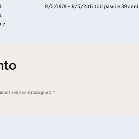
:
9/5/1978 – 9/5/2017 100 passi e 39 anni
a
a e
nto
gatori sono contrassegnati
*