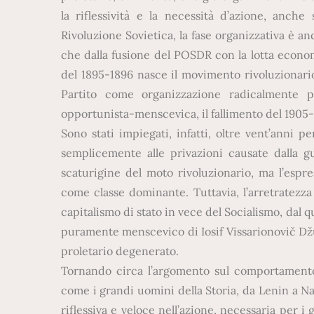
la riflessività e la necessità d’azione, anc
Rivoluzione Sovietica, la fase organizzativa è and
che dalla fusione del POSDR con la lotta econom
del 1895-1896 nasce il movimento rivoluzionario 
Partito come organizzazione radicalmente pro
opportunista-menscevica, il fallimento del 1905-19
Sono stati impiegati, infatti, oltre vent’anni
semplicemente alle privazioni causate dalla g
scaturigine del moto rivoluzionario, ma l’espre
come classe dominante. Tuttavia, l’arretratezza
capitalismo di stato in vece del Socialismo, dal
puramente menscevico di Iosif Vissarionovič Džug
proletario degenerato.
Tornando circa l’argomento sul comportamento 
come i grandi uomini della Storia, da Lenin a Na
riflessiva e veloce nell’azione, necessaria per i