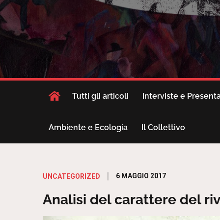
Tutti gli articoli
Interviste e Present
Ambiente e Ecologia
Il Collettivo
Posted
6 MAGGIO 2017
UNCATEGORIZED
on
Analisi del carattere del ri