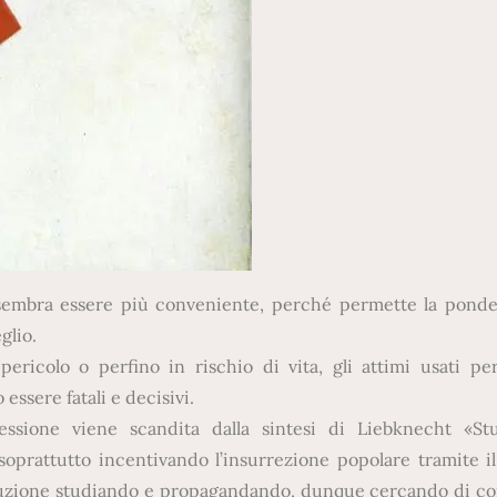
a sembra essere più conveniente, perché permette la pond
glio.
ericolo o perfino in rischio di vita, gli attimi usati per
ssere fatali e decisivi.
lessione viene scandita dalla sintesi di Liebknecht «St
prattutto incentivando l’insurrezione popolare tramite il
ivoluzione studiando e propagandando, dunque cercando di c