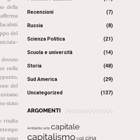
so della
Recensioni
(7)
 afferma
acalisti
Russia
(8)
uppo del
Scienza Politica
(21)
micista-
Scuola e università
(14)
o dovuto
Storia
(48)
no nella
appunto,
Sud America
(29)
ione del
Uncategorized
(137)
rtunismo
no stato
ARGOMENTI
 risalta
capitale
Ambiente
arte
contempo
capitalismo
cina
non sono
cgil