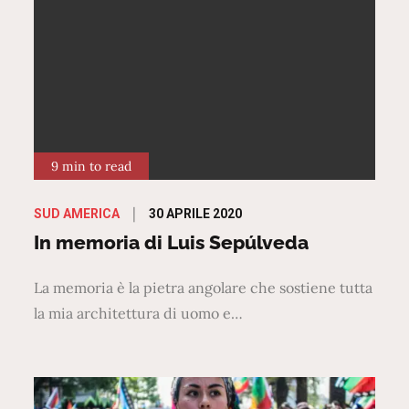
9 min to read
Posted
30 APRILE 2020
SUD AMERICA
on
In memoria di Luis Sepúlveda
La memoria è la pietra angolare che sostiene tutta
la mia architettura di uomo e…