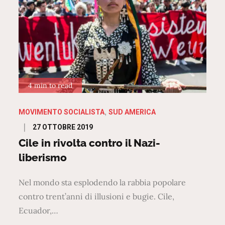
4 min to read
MOVIMENTO SOCIALISTA
SUD AMERICA
Posted
27 OTTOBRE 2019
on
Cile in rivolta contro il Nazi-
liberismo
Nel mondo sta esplodendo la rabbia popolare
contro trent’anni di illusioni e bugie. Cile,
Ecuador,…