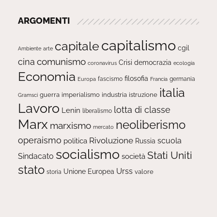
ARGOMENTI
capitalismo
capitale
cgil
Ambiente
arte
comunismo
cina
Crisi
democrazia
ecologia
coronavirus
Economia
filosofia
fascismo
Europa
germania
Francia
italia
guerra
imperialismo
industria
istruzione
Gramsci
Lavoro
lotta di classe
Lenin
liberalismo
Marx
neoliberismo
marxismo
mercato
operaismo
Rivoluzione
scuola
politica
Russia
socialismo
Stati Uniti
Sindacato
società
stato
Urss
Unione Europea
valore
storia