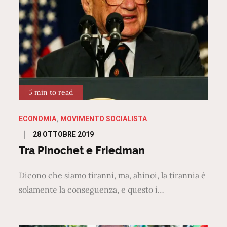
5 min to read
ECONOMIA
MOVIMENTO SOCIALISTA
Posted
28 OTTOBRE 2019
on
Tra Pinochet e Friedman
Dicono che siamo tiranni, ma, ahinoi, la tirannia è
solamente la conseguenza, e questo i…