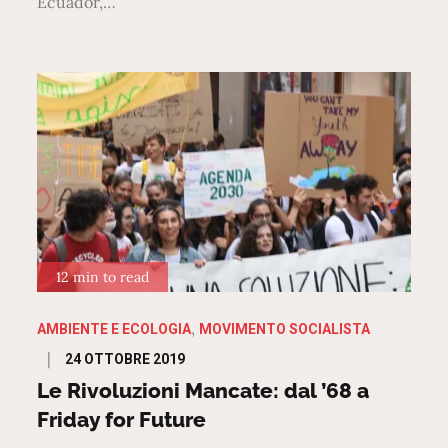
Ecuador,…
12 min to read
AMBIENTE E ECOLOGIA
MOVIMENTO SOCIALISTA
Posted
24 OTTOBRE 2019
on
Le Rivoluzioni Mancate: dal ’68 a
Friday for Future