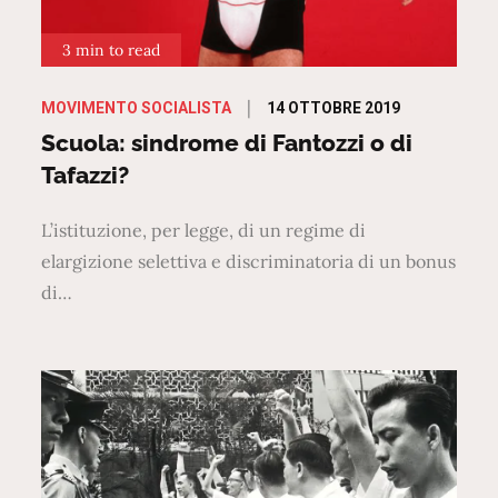
3 min to read
Posted
14 OTTOBRE 2019
MOVIMENTO SOCIALISTA
on
Scuola: sindrome di Fantozzi o di
Tafazzi?
L’istituzione, per legge, di un regime di
elargizione selettiva e discriminatoria di un bonus
di…