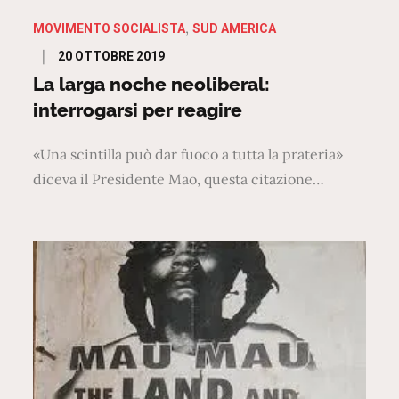
MOVIMENTO SOCIALISTA
SUD AMERICA
Posted
20 OTTOBRE 2019
on
La larga noche neoliberal:
interrogarsi per reagire
«Una scintilla può dar fuoco a tutta la prateria»
diceva il Presidente Mao, questa citazione…