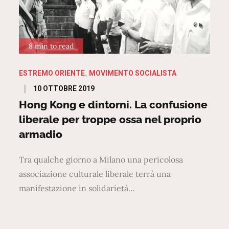
8 min to read
ESTREMO ORIENTE
MOVIMENTO SOCIALISTA
Posted
10 OTTOBRE 2019
on
Hong Kong e dintorni. La confusione
liberale per troppe ossa nel proprio
armadio
Tra qualche giorno a Milano una pericolosa
associazione culturale liberale terrà una
manifestazione in solidarietà…