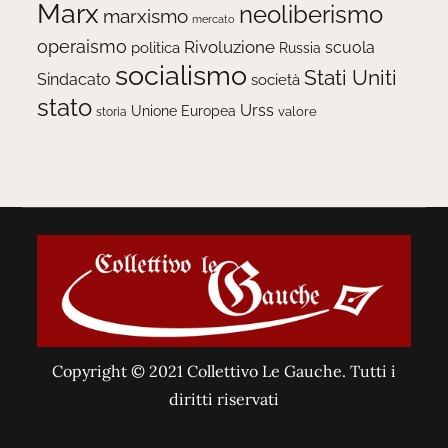
Marx
neoliberismo
marxismo
mercato
operaismo
Rivoluzione
scuola
politica
Russia
socialismo
Stati Uniti
Sindacato
società
stato
Urss
Unione Europea
valore
storia
Copyright © 2021 Collettivo Le Gauche. Tutti i
diritti riservati