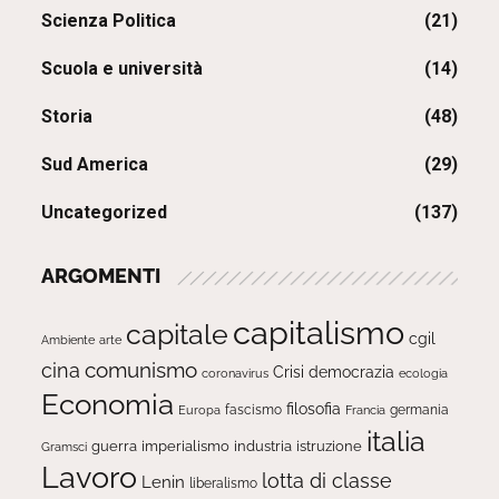
Scienza Politica
(21)
Scuola e università
(14)
Storia
(48)
Sud America
(29)
Uncategorized
(137)
ARGOMENTI
capitalismo
capitale
cgil
Ambiente
arte
comunismo
cina
Crisi
democrazia
ecologia
coronavirus
Economia
filosofia
fascismo
Europa
germania
Francia
italia
guerra
imperialismo
industria
istruzione
Gramsci
Lavoro
lotta di classe
Lenin
liberalismo