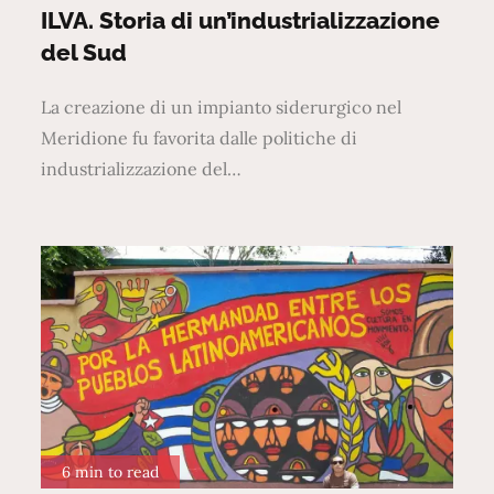
on
ILVA. Storia di un’industrializzazione
del Sud
La creazione di un impianto siderurgico nel
Meridione fu favorita dalle politiche di
industrializzazione del…
6 min to read