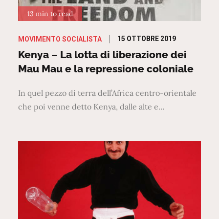
13 min to read
Posted
15 OTTOBRE 2019
MOVIMENTO SOCIALISTA
on
Kenya – La lotta di liberazione dei
Mau Mau e la repressione coloniale
In quel pezzo di terra dell’Africa centro-orientale
che poi venne detto Kenya, dalle alte e…