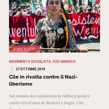
4 min to read
MOVIMENTO SOCIALISTA
SUD AMERICA
Posted
27 OTTOBRE 2019
on
Cile in rivolta contro il Nazi-
liberismo
Nel mondo sta esplodendo la rabbia popolare
contro trent’anni di illusioni e bugie. Cile,