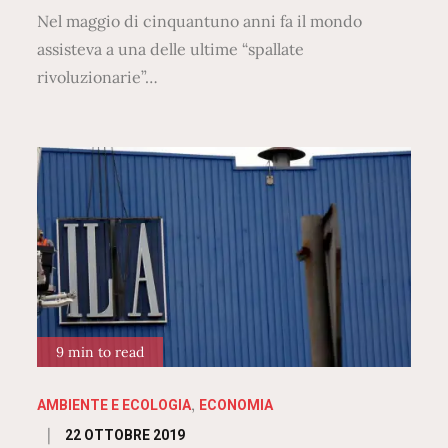
Nel maggio di cinquantuno anni fa il mondo
assisteva a una delle ultime “spallate
rivoluzionarie”…
9 min to read
AMBIENTE E ECOLOGIA
ECONOMIA
Posted
22 OTTOBRE 2019