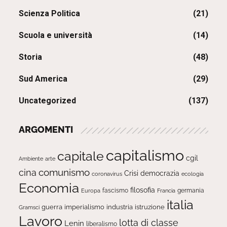
Scienza Politica
(21)
Scuola e università
(14)
Storia
(48)
Sud America
(29)
Uncategorized
(137)
ARGOMENTI
capitalismo
capitale
cgil
Ambiente
arte
comunismo
cina
Crisi
democrazia
ecologia
coronavirus
Economia
filosofia
fascismo
Europa
germania
Francia
italia
guerra
imperialismo
industria
istruzione
Gramsci
Lavoro
lotta di classe
Lenin
liberalismo