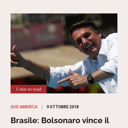
5 min to read
Posted
9 OTTOBRE 2018
SUD AMERICA
on
Brasile: Bolsonaro vince il