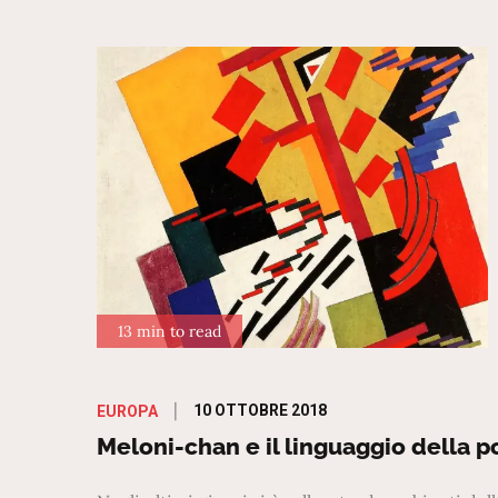
13 min to read
Posted
10 OTTOBRE 2018
EUROPA
on
Meloni-chan e il linguaggio della p