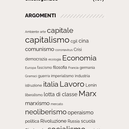
ARGOMENTI
capitale
Ambiente
arte
capitalismo
cina
cgil
comunismo
Crisi
coronavirus
Economia
democrazia
ecologia
filosofia
fascismo
Europa
germania
Francia
guerra
imperialismo
industria
Gramsci
Lavoro
italia
Lenin
istruzione
Marx
lotta di classe
liberalismo
marxismo
mercato
neoliberismo
operaismo
Rivoluzione
scuola
politica
Russia