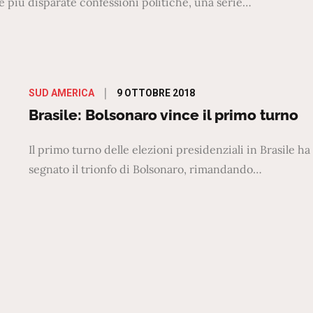
lle più disparate confessioni politiche, una serie…
Posted
9 OTTOBRE 2018
SUD AMERICA
on
Brasile: Bolsonaro vince il primo turno
Il primo turno delle elezioni presidenziali in Brasile ha
segnato il trionfo di Bolsonaro, rimandando…