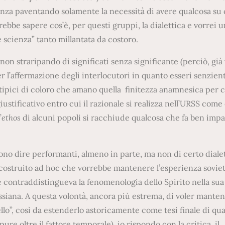
cienza paventando solamente la necessità di avere qualcosa su 
ebbe sapere cos’è, per questi gruppi, la dialettica e vorrei 
 scienza” tanto millantata da costoro.
 non straripando di significati senza significante (perciò, già
 l’affermazione degli interlocutori in quanto esseri senzient
ipici di coloro che amano quella finitezza anamnesica per cu
iustificativo entro cui il razionale si realizza nell’URSS come
’
ethos
di alcuni popoli si racchiude qualcosa che fa ben impal
sono dire performanti, almeno in parte, ma non di certo diale
o costruito ad hoc che vorrebbe mantenere l’esperienza sovie
e contraddistingueva la fenomenologia dello Spirito nella sua
ussiana. A questa volontà, ancora più estrema, di voler mante
o”, così da estenderlo astoricamente come tesi finale di qua
pure oltre il fattore temporale), io rispondo con la critica, il