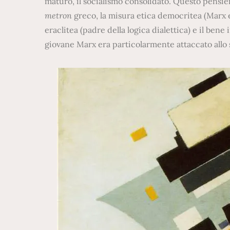
maturo, il socialismo consolidato. Questo pensier
metron
greco, la misura etica democritea (Marx 
eraclitea (padre della logica dialettica) e il ben
giovane Marx era particolarmente attaccato allo