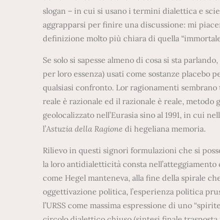
slogan – in cui si usano i termini dialettica e s
aggrapparsi per finire una discussione: mi piacer
definizione molto più chiara di quella “immortale
Se solo si sapesse almeno di cosa si sta parlando,
per loro essenza) usati come sostanze placebo per
qualsiasi confronto. Lor ragionamenti sembrano t
reale è razionale ed il razionale è reale, metodo g
geolocalizzato nell’Eurasia sino al 1991, in cui nell
l’
Astuzia della Ragione
di hegeliana memoria.
Rilievo in questi signori formulazioni che si pos
la loro antidialetticità consta nell’atteggiament
come Hegel manteneva, alla fine della spirale ch
oggettivazione politica, l’esperienza politica pr
l’URSS come massima espressione di uno “spiritell
circolo dialettico chiuso (sintesi finale trasposta 