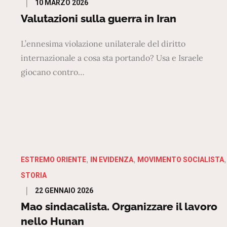
Posted
10 MARZO 2026
on
Valutazioni sulla guerra in Iran
L’ennesima violazione unilaterale del diritto
internazionale a cosa sta portando? Usa e Israele
giocano contro…
ESTREMO ORIENTE
IN EVIDENZA
MOVIMENTO SOCIALISTA
STORIA
Posted
22 GENNAIO 2026
on
Mao sindacalista. Organizzare il lavoro
nello Hunan