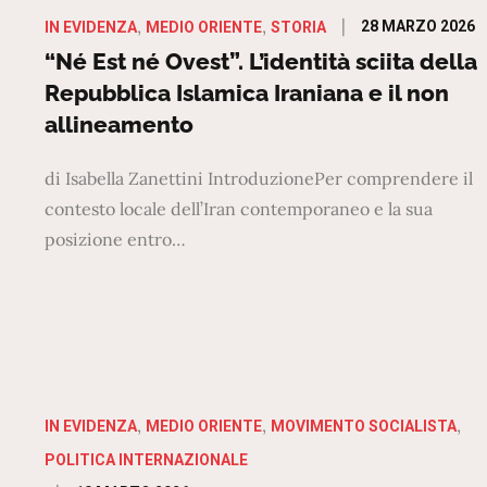
Posted
28 MARZO 2026
IN EVIDENZA
MEDIO ORIENTE
STORIA
on
“Né Est né Ovest”. L’identità sciita della
Repubblica Islamica Iraniana e il non
allineamento
di Isabella Zanettini IntroduzionePer comprendere il
contesto locale dell’Iran contemporaneo e la sua
posizione entro…
IN EVIDENZA
MEDIO ORIENTE
MOVIMENTO SOCIALISTA
POLITICA INTERNAZIONALE