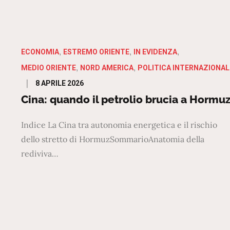
ECONOMIA
ESTREMO ORIENTE
IN EVIDENZA
MEDIO ORIENTE
NORD AMERICA
POLITICA INTERNAZIONAL
Posted
8 APRILE 2026
on
Cina: quando il petrolio brucia a Hormu
Indice La Cina tra autonomia energetica e il rischio
dello stretto di HormuzSommarioAnatomia della
rediviva…