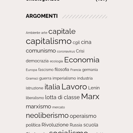
ARGOMENTI
capitale
Ambiente
arte
capitalismo
cina
cgil
comunismo
Crisi
coronavirus
Economia
democrazia
ecologia
filosofia
fascismo
Europa
germania
Francia
guerra
imperialismo
industria
Gramsci
Lavoro
italia
Lenin
istruzione
Marx
lotta di classe
liberalismo
marxismo
mercato
neoliberismo
operaismo
Rivoluzione
scuola
politica
Russia