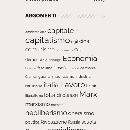
ARGOMENTI
capitale
Ambiente
arte
capitalismo
cina
cgil
comunismo
Crisi
coronavirus
Economia
democrazia
ecologia
filosofia
fascismo
Europa
germania
Francia
guerra
imperialismo
industria
Gramsci
Lavoro
italia
Lenin
istruzione
Marx
lotta di classe
liberalismo
marxismo
mercato
neoliberismo
operaismo
Rivoluzione
scuola
politica
Russia