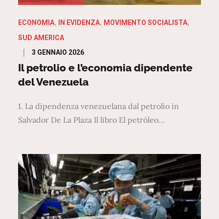
ECONOMIA
IN EVIDENZA
MOVIMENTO SOCIALISTA
SUD AMERICA
Posted
3 GENNAIO 2026
on
Il petrolio e l’economia dipendente
del Venezuela
1. La dipendenza venezuelana dal petrolio in
Salvador De La Plaza Il libro El petróleo…