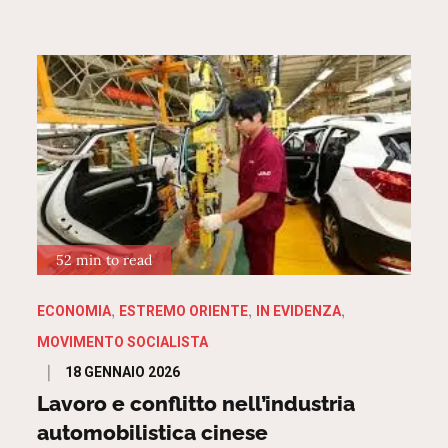
52 min to read
ECONOMIA
ESTREMO ORIENTE
IN EVIDENZA
MOVIMENTO SOCIALISTA
Posted
18 GENNAIO 2026
on
Lavoro e conflitto nell’industria
automobilistica cinese