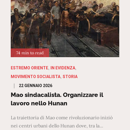
74 min to read
ESTREMO ORIENTE
IN EVIDENZA
MOVIMENTO SOCIALISTA
STORIA
Posted
22 GENNAIO 2026
on
Mao sindacalista. Organizzare il
lavoro nello Hunan
La traiettoria di Mao come rivoluzionario iniziò
nei centri urbani dello Hunan dove, tra la…