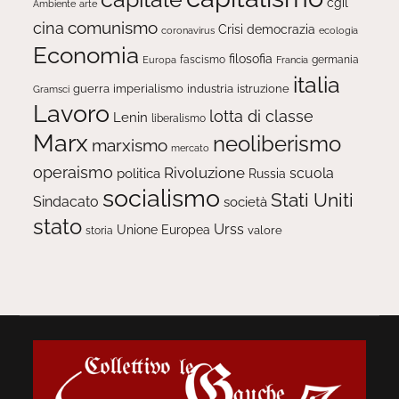
cgil
Ambiente
arte
comunismo
cina
Crisi
democrazia
ecologia
coronavirus
Economia
filosofia
fascismo
Europa
germania
Francia
italia
guerra
imperialismo
industria
istruzione
Gramsci
Lavoro
lotta di classe
Lenin
liberalismo
Marx
neoliberismo
marxismo
mercato
operaismo
Rivoluzione
scuola
politica
Russia
socialismo
Stati Uniti
Sindacato
società
stato
Urss
Unione Europea
valore
storia