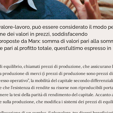
 valore-lavoro, può essere considerato il modo p
ne dei valori in prezzi, soddisfacendo
roposte da Marx: somma di valori pari alla som
 pari al profitto totale, quest’ultimo espresso in
 di equilibrio, chiamati prezzi di produzione, che assicurano 
a produzione di merci (i prezzi di produzione sono prezzi di
cesso operativo”, la mobilità del capitale secondo differenziali
 che l’esistenza di rendite su risorse non riproducibili porta
ere la tesi della parità di rendimento del capitale. Accanto 
 sulla produzione, che modifica i sistemi dei prezzi di equili
llocazione di un surplus, il plusvalore, tra diversi beneficiari