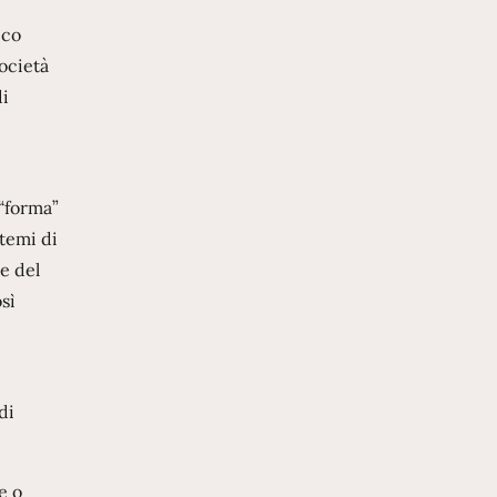
ico
società
di
 “forma”
stemi di
e del
sì
di
e o