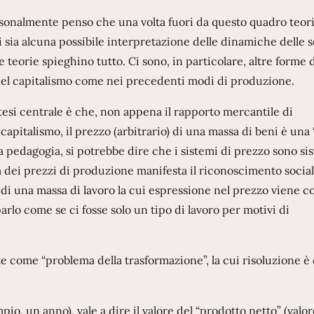
sonalmente penso che una volta fuori da questo quadro teor
i sia alcuna possibile interpretazione delle dinamiche delle 
teorie spieghino tutto. Ci sono, in particolare, altre forme 
, nel capitalismo come nei precedenti modi di produzione.
esi centrale è che, non appena il rapporto mercantile di
apitalismo, il prezzo (arbitrario) di una massa di beni è una
lla pedagogia, si potrebbe dire che i sistemi di prezzo sono si
nza dei prezzi di produzione manifesta il riconoscimento social
di una massa di lavoro la cui espressione nel prezzo viene co
parlo come se ci fosse solo un tipo di lavoro per motivi di
e come “problema della trasformazione”, la cui risoluzione è 
io, un anno), vale a dire il valore del “prodotto netto” (valor