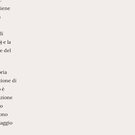
tiene
a
di
 e la
ce del
oria
zione di
o è
azione
co
sono
saggio