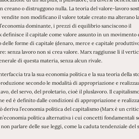
non creano o distruggono nulla. La teoria del valore-lavoro sos
e vendite non modificano il valore totale creato ma alterano l
l’economia dominante, i prezzi di equilibrio sanciscono il
rx definisce il capitale come valore assunto in un movimento 
 delle forme di capitale (denaro, merce e capitale produttivo)
re: senza lavoro non si crea valore. Marx raggiunse lì il verti
enerale di questa materia, senza alcun rivale.
interfaccia tra la sua economia politica e la sua teoria della st
produzione secondo le modalità di appropriazione e realizza
vo, del servo, del proletario, cioè il pluslavoro. Il capitalism
ne ed è definito dalle condizioni di appropriazione e realizz
ò deriva l’economia politica del capitalismo (Marx è un criti
’economia politica alternativa i cui concetti fondamentali 
r non parlare delle sue leggi, come la caduta tendenziale del 