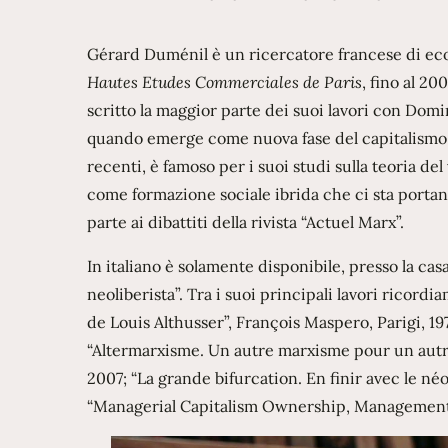
Gérard Duménil è un ricercatore francese di eco
Hautes Etudes Commerciales de Paris
, fino al 20
scritto la maggior parte dei suoi lavori con Dom
quando emerge come nuova fase del capitalismo e a
recenti, è famoso per i suoi studi sulla teoria de
come formazione sociale ibrida che ci sta portan
parte ai dibattiti della rivista “Actuel Marx”.
In italiano è solamente disponibile, presso la casa
neoliberista”. Tra i suoi principali lavori ricor
de Louis Althusser”, François Maspero, Parigi, 19
“Altermarxisme. Un autre marxisme pour un autre
2007; “La grande bifurcation. En finir avec le néo
“Managerial Capitalism Ownership, Management 