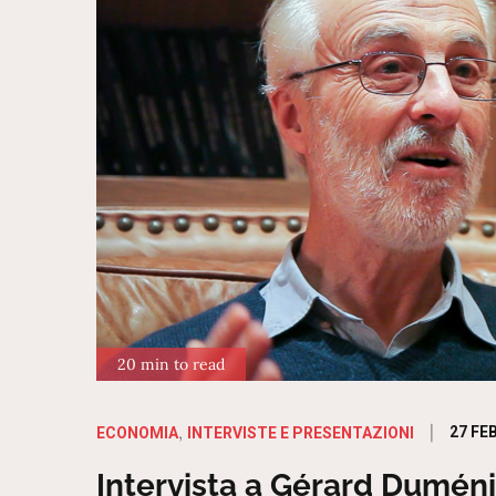
20 min to read
Poste
27 FE
ECONOMIA
INTERVISTE E PRESENTAZIONI
on
Intervista a Gérard Duméni