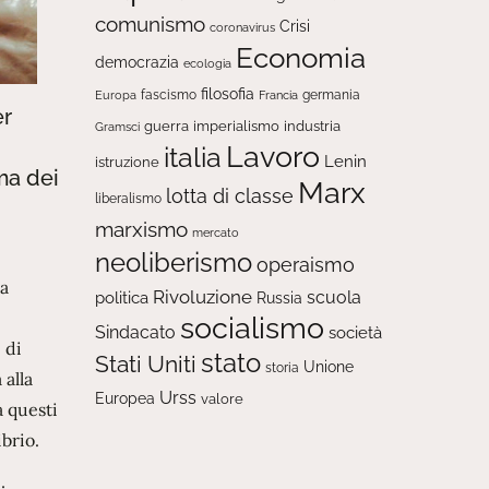
comunismo
Crisi
coronavirus
Economia
democrazia
ecologia
filosofia
fascismo
Europa
germania
Francia
er
guerra
imperialismo
industria
Gramsci
Lavoro
italia
Lenin
istruzione
ma dei
Marx
lotta di classe
liberalismo
marxismo
mercato
neoliberismo
operaismo
la
Rivoluzione
scuola
politica
Russia
socialismo
Sindacato
società
 di
stato
Stati Uniti
Unione
storia
 alla
Urss
Europea
valore
a questi
brio.
: