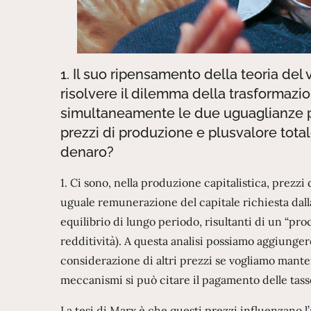
1. Il suo ripensamento della teoria del
risolvere il dilemma della trasformazio
simultaneamente le due uguaglianze p
prezzi di produzione e plusvalore totale
denaro?
1. Ci sono, nella produzione capitalistica, prezzi
uguale remunerazione del capitale richiesta dall
equilibrio di lungo periodo, risultanti di un “pro
redditività). A questa analisi possiamo aggiungere
considerazione di altri prezzi se vogliamo manten
meccanismi si può citare il pagamento delle tasse
La tesi di Marx è che questi prezzi influenzano l’a