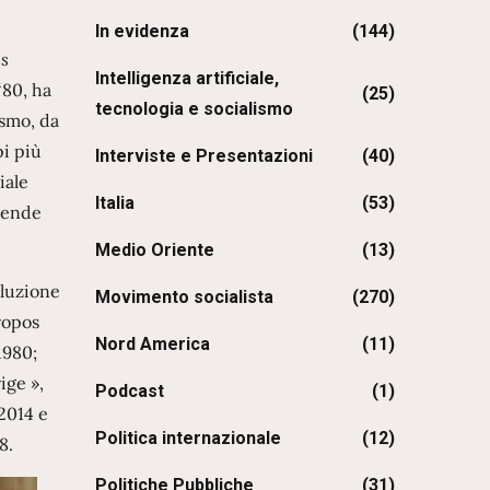
In evidenza
(144)
es
Intelligenza artificiale,
‘80, ha
(25)
tecnologia e socialismo
ismo, da
pi più
Interviste e Presentazioni
(40)
iale
Italia
(53)
prende
Medio Oriente
(13)
oluzione
Movimento socialista
(270)
ropos
Nord America
(11)
1980;
ige »,
Podcast
(1)
 2014 e
Politica internazionale
(12)
8.
Politiche Pubbliche
(31)