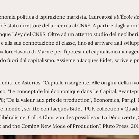
nomia politica d’ispirazione marxista. Laureatosi
all’École d
07 è stato direttore della ricerca al CNRS. A partire dagli anni 
inque Lévy del CNRS. Oltre ad un attento studio del neoliber
lla sua connotazione di classe, fino ad arrivare agli svilup
l valore-lavoro di Marx e per l’ipotesi del capitalismo manager
do fuori dal capitalismo. Assieme a Jacques Bidet, scrive e 
 editrice Asterios, “Capitale risorgente. Alle origini della riv
diamo: “Le concept de loi économique dans Le Capital, Avant-p
78; “De la valeur aux prix de production”, Economica, Parigi, 
 monde”, scritto con Jacques Bidet, PUF, collection « Quadr
libéralisme, Coll. « L’horizon des possibles », La Découverte,
and the Coming New Mode of Production”, Pluto Press, 201