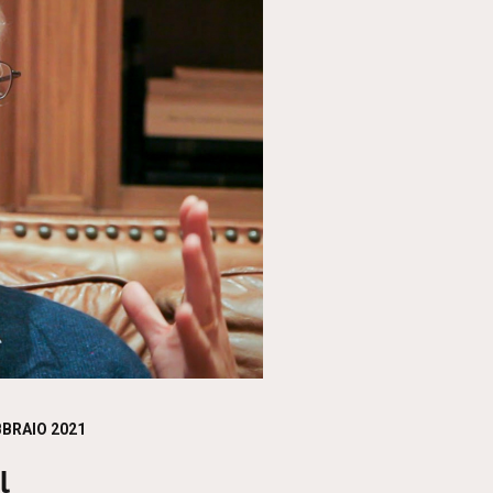
d
BBRAIO 2021
l