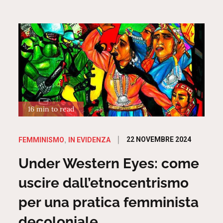
16 min to read
Posted
22 NOVEMBRE 2024
FEMMINISMO
IN EVIDENZA
on
Under Western Eyes: come
uscire dall’etnocentrismo
per una pratica femminista
decoloniale