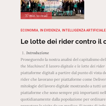
37 min to read
ECONOMIA
IN EVIDENZA
INTELLIGENZA ARTIFICIAL
Le lotte dei rider contro i
Introduzione
Proseguendo la nostra analisi del capitalismo de
the Machines! Il lavoro digitale e le lotte dei rider
piattaforme digitali a partire dal punto di vista dei
rider che lavorano per piattaforme come Delivero
mitologie del lavoro digitale mostrando a tutti un
piattaforme che sono sempre più importanti nelle 
quotidianamente dalla popolazione per ordinare p
prenotare la visita da un medico. Si tratta di in