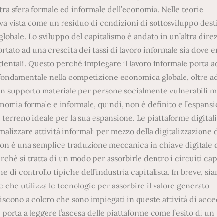
tra sfera formale ed informale dell’economia. Nelle teorie
a vista come un residuo di condizioni di sottosviluppo dest
 globale. Lo sviluppo del capitalismo è andato in un’altra dire
ortato ad una crescita dei tassi di lavoro informale sia dove e
dentali. Questo perché impiegare il lavoro informale porta a
 fondamentale nella competizione economica globale, oltre a
un supporto materiale per persone socialmente vulnerabili m
onomia formale e informale, quindi, non è definito e l’espansi
terreno ideale per la sua espansione. Le piattaforme digitali
alizzare attività informali per mezzo della digitalizzazione d
non è una semplice traduzione meccanica in chiave digitale d
rché si tratta di un modo per assorbirle dentro i circuiti capi
e di controllo tipiche dell’industria capitalista. In breve, si
che utilizza le tecnologie per assorbire il valore generato
scono a coloro che sono impiegati in queste attività di acce
porta a leggere l’ascesa delle piattaforme come l’esito di un