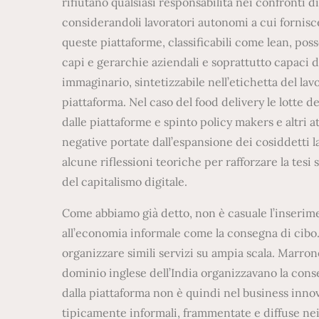
rifiutano qualsiasi responsabilità nei confronti di
considerandoli lavoratori autonomi a cui fornisce
queste piattaforme, classificabili come lean, po
capi e gerarchie aziendali e soprattutto capaci di
immaginario, sintetizzabile nell’etichetta del lavo
piattaforma. Nel caso del food delivery le lotte 
dalle piattaforme e spinto policy makers e altri 
negative portate dall’espansione dei cosiddetti l
alcune riflessioni teoriche per rafforzare la tes
del capitalismo digitale.
Come abbiamo già detto, non è casuale l’inserime
all’economia informale come la consegna di cibo.
organizzare simili servizi su ampia scala. Marron
dominio inglese dell’India organizzavano la conse
dalla piattaforma non è quindi nel business innova
tipicamente informali, frammentate e diffuse ne