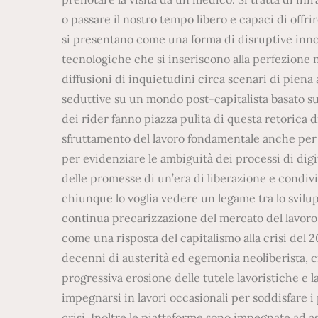
o passare il nostro tempo libero e capaci di offr
si presentano come una forma di disruptive innov
tecnologiche che si inseriscono alla perfezione ne
diffusioni di inquietudini circa scenari di pien
seduttive su un mondo post-capitalista basato su 
dei rider fanno piazza pulita di questa retorica d
sfruttamento del lavoro fondamentale anche per la
per evidenziare le ambiguità dei processi di digi
delle promesse di un’era di liberazione e condiv
chiunque lo voglia vedere un legame tra lo svilupp
continua precarizzazione del mercato del lavoro 
come una risposta del capitalismo alla crisi del
decenni di austerità ed egemonia neoliberista, c
progressiva erosione delle tutele lavoristiche e 
impegnarsi in lavori occasionali per soddisfare i 
crisi. Inoltre le piattaforme sono impegnate ad 