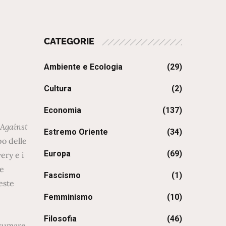
CATEGORIE
Ambiente e Ecologia
(29)
Cultura
(2)
Economia
(137)
 Against
Estremo Oriente
(34)
po delle
Europa
(69)
very e i
se
Fascismo
(1)
este
Femminismo
(10)
Filosofia
(46)
onsumare