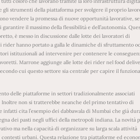
 tutti coloro che lavorano tramite la loro infrastruttura digita
 gli strumenti della piattaforma per svolgere il proprio lavor
ssono vendere la promessa di nuove opportunità lavorative, s
 garantire il massimo della flessibilità e dell’autonomia. Que
retto, è messo in discussione dalle lotte dei lavoratori di
dei rider hanno portato a galla le dinamiche di sfruttamento o
attori istituzionali ad intervenire per contenere le consegue
avoretti. Marrone aggiunge alle lotte dei rider nel food deliv
i secondo cui questo settore sia centrale per capire il funzio
nto delle piattaforme in settori tradizionalmente associati
 Inoltre non si tratterebbe neanche del primo tentativo di
e infatti cita l’esempio dei dabbawala di Mumbai che già dura
gna dei pasti negli uffici della metropoli indiana. La novità 
tivo ma nella capacità di organizzare su larga scala attività
i contesti urbani. Questa relazione tra piattaforme ed econo