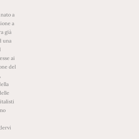
inato a
zione a
ra già
d una
d
esse ai
one del
,
ella
elle
talisti
amo
dervi