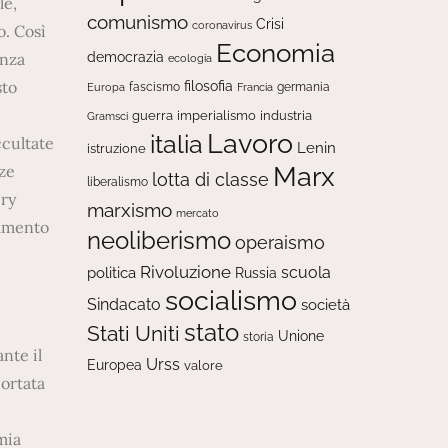
le,
comunismo
Crisi
coronavirus
o. Così
Economia
democrazia
enza
ecologia
sto
filosofia
fascismo
Europa
germania
Francia
guerra
imperialismo
industria
Gramsci
Lavoro
italia
ccultate
Lenin
istruzione
Marx
nze
lotta di classe
liberalismo
ery
marxismo
mercato
namento
neoliberismo
operaismo
Rivoluzione
scuola
politica
Russia
socialismo
Sindacato
società
stato
Stati Uniti
Unione
storia
nte il
Urss
Europea
valore
portata
mia