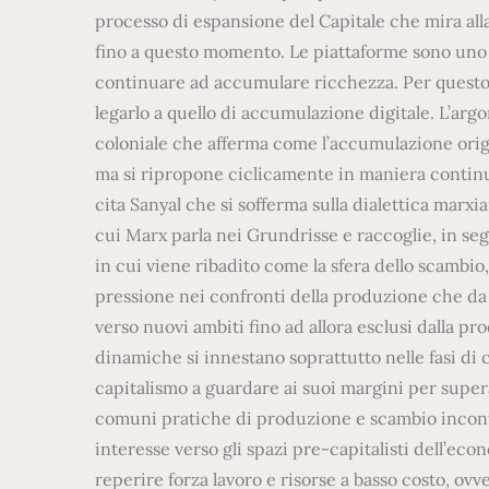
processo di espansione del Capitale che mira alla
fino a questo momento. Le piattaforme sono uno d
continuare ad accumulare ricchezza. Per questo
legarlo a quello di accumulazione digitale. L’arg
coloniale che afferma come l’accumulazione origi
ma si ripropone ciclicamente in maniera continu
cita Sanyal che si sofferma sulla dialettica marxi
cui Marx parla nei Grundrisse e raccoglie, in se
in cui viene ribadito come la sfera dello scambi
pressione nei confronti della produzione che da u
verso nuovi ambiti fino ad allora esclusi dalla p
dinamiche si innestano soprattutto nelle fasi di 
capitalismo a guardare ai suoi margini per superar
comuni pratiche di produzione e scambio incontr
interesse verso gli spazi pre-capitalisti dell’ec
reperire forza lavoro e risorse a basso costo, ovv