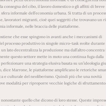
la consegna del cibo, il lavoro domestico o gli affitti di breve
a sfera informale dell’economia urbana. Si tratta di un proces
 lavoratori migranti, cioè quei soggetti che trovavano un r
nomia informale, nelle braccia delle piattaforme.
sostiene che esse spingono in avanti anche i meccanismi di
del processo produttivo in singole micro-task svolte durante 
un lato decentralizza la produzione ma dall’altro concentra i
mente questo settore mette in moto una continua fuga dalla
 perfezionare una strategia elusiva basata su un’ideologia gi
o, dice Marrone, le piattaforme amplificano le retoriche smar
tica e culturale del neoliberismo. Quindi più che una novità
nuove modalità per riproporre vecchie logiche di sfruttamento
 nonostante quello che dicono di loro stesse. Queste impres