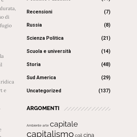
 durata,
Recensioni
(7)
so di
Russia
(8)
ifugio
Scienza Politica
(21)
Scuola e università
(14)
la
Storia
(48)
l
Sud America
(29)
uridica
t e
Uncategorized
(137)
.
ARGOMENTI
capitale
Ambiente
arte
e
capitalismo
cina
cgil