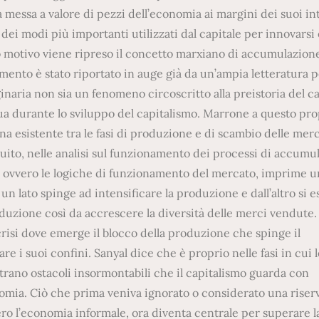
 messa a valore di pezzi dell’economia ai margini dei suoi in
ei modi più importanti utilizzati dal capitale per innovarsi 
 motivo viene ripreso il concetto marxiano di accumulazion
omento è stato riportato in auge già da un’ampia letteratura p
naria non sia un fenomeno circoscritto alla preistoria del ca
a durante lo sviluppo del capitalismo. Marrone a questo pro
ana esistente tra le fasi di produzione e di scambio delle mer
guito, nelle analisi sul funzionamento dei processi di accumu
o, ovvero le logiche di funzionamento del mercato, imprime 
n lato spinge ad intensificare la produzione e dall’altro si 
roduzione così da accrescere la diversità delle merci vendute
crisi dove emerge il blocco della produzione che spinge il
e i suoi confini. Sanyal dice che è proprio nelle fasi in cui l
ano ostacoli insormontabili che il capitalismo guarda con
onomia. Ciò che prima veniva ignorato o considerato una riser
ero l’economia informale, ora diventa centrale per superare la