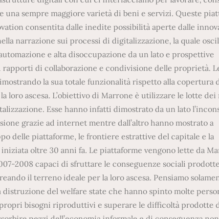
ire una sempre maggiore varietà di beni e servizi. Queste pia
ation consentita dalle inedite possibilità aperte dalle innov
lla narrazione sui processi di digitalizzazione, la quale oscil
a automazione e alta disoccupazione da un lato e prospettive
rapporti di collaborazione e condivisione delle proprietà. Le
imostrando la sua totale funzionalità rispetto alla copertura 
 loro ascesa. L’obiettivo di Marrone è utilizzare le lotte dei 
talizzazione. Esse hanno infatti dimostrato da un lato l’incon
isione grazie ad internet mentre dall’altro hanno mostrato a
o delle piattaforme, le frontiere estrattive del capitale e la
iniziata oltre 30 anni fa. Le piattaforme vengono lette da M
 2007-2008 capaci di sfruttare le conseguenze sociali prodott
reando il terreno ideale per la loro ascesa. Pensiamo solamen
la distruzione del welfare state che hanno spinto molte pers
propri bisogni riproduttivi e superare le difficoltà prodotte d
assorbire pezzi dell’economia informale e di conseguenza non