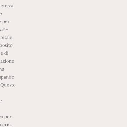
teressi
e
e per
ost-
pitale
posito
ce di
lazione
una
espande
. Queste
e
va per
 crisi.