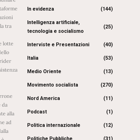
ttaforme
In evidenza
(144)
azioni
Intelligenza artificiale,
la tra
(25)
tecnologia e socialismo
 lotte
Interviste e Presentazioni
(40)
dello
Italia
(53)
rider
sistenza
Medio Oriente
(13)
Movimento socialista
(270)
arrone
Nord America
(11)
e da
Podcast
(1)
te alla
one ad
Politica internazionale
(12)
alla
Politiche Pubbliche
(31)
 è