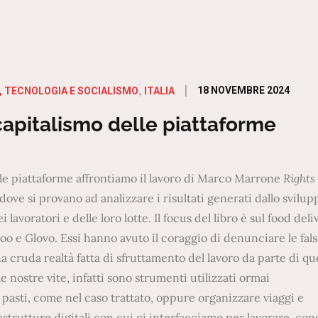
Posted
18 NOVEMBRE 2024
E, TECNOLOGIA E SOCIALISMO
ITALIA
on
l capitalismo delle piattaforme
lle piattaforme affrontiamo il lavoro di Marco Marrone
Rights
dove
si provano ad analizzare i risultati generati dallo svilup
 lavoratori e delle loro lotte. Il focus del libro è sul food deli
o e Glovo. Essi hanno avuto il coraggio di denunciare le fal
a cruda realtà fatta di sfruttamento del lavoro da parte di qu
nostre vite, infatti sono strumenti utilizzati ormai
asti, come nel caso trattato, oppure organizzare viaggi e
frastrutture digitali con cui ci interfacciamo per lavorare, c