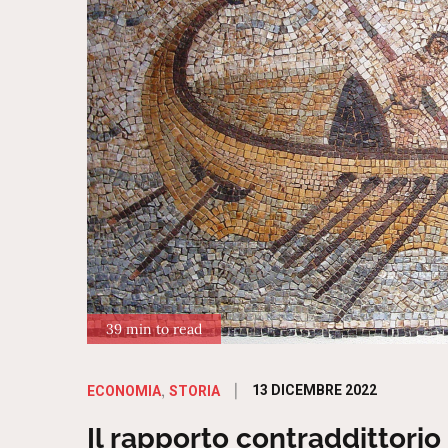
39 min to read
Posted
13 DICEMBRE 2022
ECONOMIA
STORIA
on
Il rapporto contraddittorio