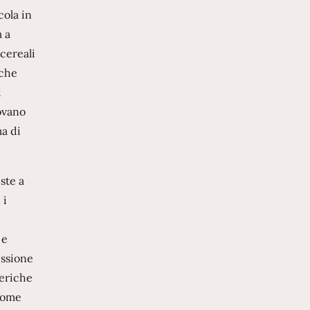
cola in
a a
cereali
 che
i
rovano
ma di
ste a
 i
 e
essione
feriche
 come