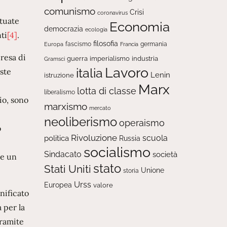
comunismo
Crisi
coronavirus
ttuate
Economia
democrazia
ecologia
ti
[4]
.
filosofia
fascismo
Europa
germania
Francia
resa di
guerra
imperialismo
industria
Gramsci
Lavoro
italia
ste
Lenin
istruzione
Marx
lotta di classe
liberalismo
io, sono
marxismo
mercato
neoliberismo
operaismo
o
Rivoluzione
scuola
politica
Russia
socialismo
Sindacato
società
e un
stato
Stati Uniti
Unione
storia
Urss
Europea
valore
gnificato
 per la
Tramite