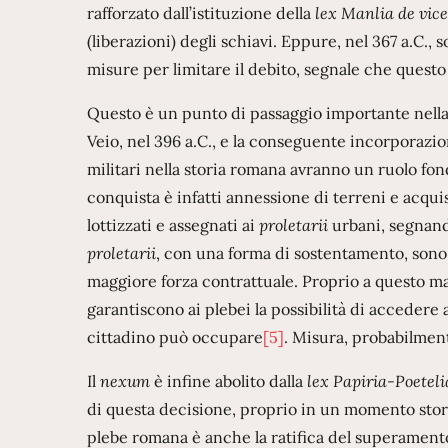
rafforzato dall’istituzione della
lex Manlia de vi
(liberazioni) degli schiavi. Eppure, nel 367 a.C., 
misure per limitare il debito, segnale che questo
Questo è un punto di passaggio importante nella s
Veio, nel 396 a.C., e la conseguente incorporazion
militari nella storia romana avranno un ruolo fonda
conquista è infatti annessione di terreni e acquis
lottizzati e assegnati ai
proletarii
urbani, segnando
proletarii
, con una forma di sostentamento, sono l
maggiore forza contrattuale. Proprio a questo ma
garantiscono ai plebei la possibilità di accedere 
cittadino può occupare
[5]
. Misura, probabilment
Il
nexum
è infine abolito dalla
lex Papiria-Poeteli
di questa decisione, proprio in un momento storic
plebe romana è anche la ratifica del superament