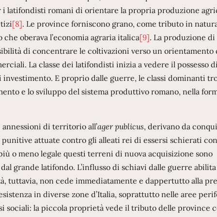
r i latifondisti romani di orientare la propria produzione agri
tizi
[8]
. Le province forniscono grano, come tributo in natur
o che oberava l’economia agraria italica
[9]
. La produzione di 
ossibilità di concentrare le coltivazioni verso un orientamento
ciali. La classe dei latifondisti inizia a vedere il possesso d
 investimento. E proprio dalle guerre, le classi dominanti t
zamento e lo sviluppo del sistema produttivo romano, nella for
annessioni di territorio all’
ager publicus
, derivano da conqui
punitive attuate contro gli alleati rei di essersi schierati con
più o meno legale questi terreni di nuova acquisizione sono
l grande latifondo. L’influsso di schiavi dalle guerre abilita
età, tuttavia, non cede immediatamente e dappertutto alla pr
esistenza in diverse zone d’Italia, soprattutto nelle aree peri
assi sociali: la piccola proprietà vede il tributo delle province