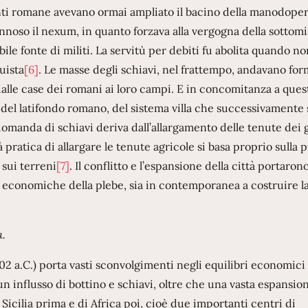
nanti romane avevano ormai ampliato il bacino della manodope
annoso il nexum, in quanto forzava alla vergogna della sottom
bile fonte di militi. La servitù per debiti fu abolita quando no
uista
[6]
. Le masse degli schiavi, nel frattempo, andavano fo
 dalle case dei romani ai loro campi. E in concomitanza a ques
del latifondo romano, del sistema villa che successivamente 
 domanda di schiavi deriva dall’allargamento delle tenute dei 
ità pratica di allargare le tenute agricole si basa proprio sulla
 sui terreni
[7]
. Il conflitto e l’espansione della città portarono
ed economiche della plebe, sia in contemporanea a costruire l
a.
02 a.C.) porta vasti sconvolgimenti negli equilibri economici
un influsso di bottino e schiavi, oltre che una vasta espansio
 Sicilia prima e di Africa poi, cioè due importanti centri di