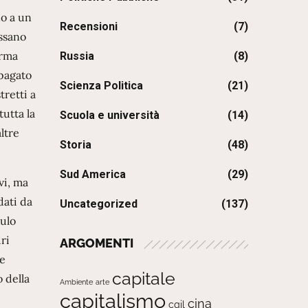
no a un
Recensioni
(7)
ossano
orma
Russia
(8)
ipagato
Scienza Politica
(21)
tretti a
utta la
Scuola e università
(14)
altre
Storia
(48)
Sud America
(29)
vi, ma
dati da
Uncategorized
(137)
Aulo
ri
ARGOMENTI
ne
capitale
 della
Ambiente
arte
capitalismo
cina
cgil