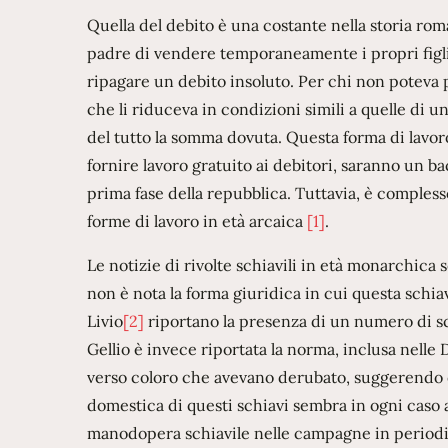
Quella del debito è una costante nella storia r
padre di vendere temporaneamente i propri figli 
ripagare un debito insoluto. Per chi non poteva p
che li riduceva in condizioni simili a quelle di un
del tutto la somma dovuta. Questa forma di lavor
fornire lavoro gratuito ai debitori, saranno un 
prima fase della repubblica. Tuttavia, è complesso 
forme di lavoro in età arcaica
[1]
.
Le notizie di rivolte schiavili in età monarchica
non è nota la forma giuridica in cui questa schia
Livio
[2]
riportano la presenza di un numero di sch
Gellio è invece riportata la norma, inclusa nelle 
verso coloro che avevano derubato, suggerendo q
domestica di questi schiavi sembra in ogni caso a
manodopera schiavile nelle campagne in periodi 