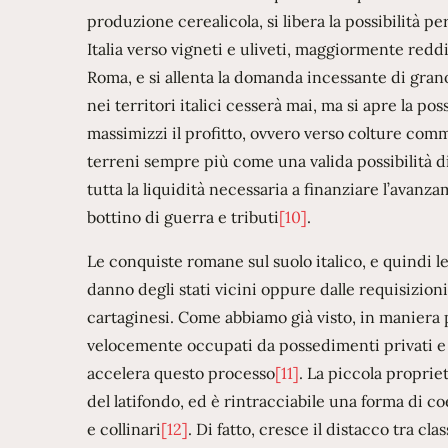
produzione cerealicola, si libera la possibilità pe
Italia verso vigneti e uliveti, maggiormente reddi
Roma, e si allenta la domanda incessante di gran
nei territori italici cesserà mai, ma si apre la p
massimizzi il profitto, ovvero verso colture commer
terreni sempre più come una valida possibilità di
tutta la liquidità necessaria a finanziare l’avan
bottino di guerra e tributi
[10]
.
Le conquiste romane sul suolo italico, e quindi le 
danno degli stati vicini oppure dalle requisizioni 
cartaginesi. Come abbiamo già visto, in maniera 
velocemente occupati da possedimenti privati e da
accelera questo processo
[11]
. La piccola propri
del latifondo, ed è rintracciabile una forma di co
e collinari
[12]
. Di fatto, cresce il distacco tra cl