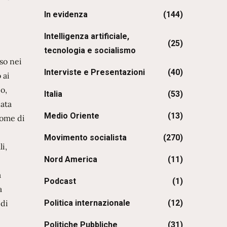
In evidenza
(144)
Intelligenza artificiale,
(25)
tecnologia e socialismo
so nei
Interviste e Presentazioni
(40)
 ai
o,
Italia
(53)
data
Medio Oriente
(13)
nome di
Movimento socialista
(270)
li,
Nord America
(11)
a
Podcast
(1)
a
Politica internazionale
(12)
 di
Politiche Pubbliche
(31)