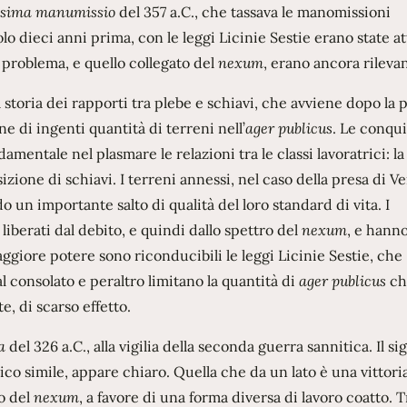
cesima manumissio
del 357 a.C., che tassava le manomissioni
solo dieci anni prima, con le leggi Licinie Sestie erano state a
 problema, e quello collegato del
nexum
, erano ancora rilevan
toria dei rapporti tra plebe e schiavi, che avviene dopo la p
e di ingenti quantità di terreni nell’
ager publicus
. Le conqui
mentale nel plasmare le relazioni tra le classi lavoratrici: la
izione di schiavi. I terreni annessi, nel caso della presa di Ve
 un importante salto di qualità del loro standard di vita. I
iberati dal debito, e quindi dallo spettro del
nexum
, e hann
ggiore potere sono riconducibili le leggi Licinie Sestie, che
al consolato e peraltro limitano la quantità di
ager publicus
ch
e, di scarso effetto.
a
del 326 a.C., alla vigilia della seconda guerra sannitica. Il si
o simile, appare chiaro. Quella che da un lato è una vittoria
o del
nexum
, a favore di una forma diversa di lavoro coatto. 