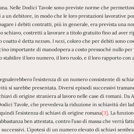
omana. Nelle Dodici Tavole sono previste norme che permetto
a un debitore, in modo che le loro prestazioni lavorative p
agare i debiti contratti, più in generale, era prevista una n
o schiavo, costretti a lavorare a titolo gratuito fino ad aver r
o coatto è detta
nexum
. I
nexi
, coloro che per debiti sono cos
bacino importante di manodopera a costo pressoché nullo per t
stabilire il loro numero, il loro ruolo, e il loro rapporto con 
 segnalerebbero l’esistenza di un numero consistente di schia
vitù si sarebbe presentata. Diversi episodi successivi traman
iavi di origine straniera al lavoro nelle case di romani. Da 
Dodici Tavole, che prevedeva la riduzione in schiavitù dei lad
uindi l’esistenza di schiavi di origine romana
[3]
. La funzio
bbastanza ben attestata, contro l’uso di massa che verrà fatto
successivi. L’ipotesi di un numero elevato di schiavi sembra