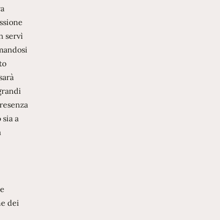
ra
issione
n servì
rmandosi
to
sarà
grandi
 presenza
 sia a
a
 e
ne dei