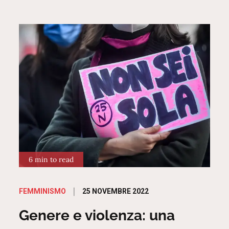
6 min to read
Posted
25 NOVEMBRE 2022
FEMMINISMO
on
Genere e violenza: una