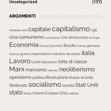
Uncategorized
(137)
ARGOMENTI
capitalismo
capitale
cgil
Ambiente
arte
comunismo
cina
Crisi
democrazia
ecologia
coronavirus
Economia
filosofia
fascismo
Europa
germania
Francia
italia
guerra
imperialismo
industria
istruzione
Gramsci
Lavoro
lotta di classe
Lenin
liberalismo
Marx
neoliberismo
marxismo
mercato
operaismo
Rivoluzione
scuola
politica
Russia
socialismo
Stati Uniti
Sindacato
società
stato
Urss
Unione Europea
valore
storia