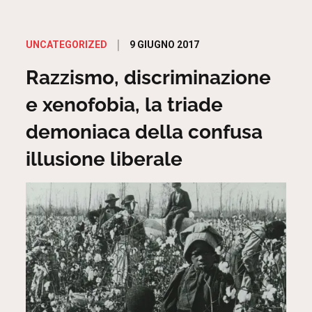
Posted
9 GIUGNO 2017
UNCATEGORIZED
on
Razzismo, discriminazione
e xenofobia, la triade
demoniaca della confusa
illusione liberale