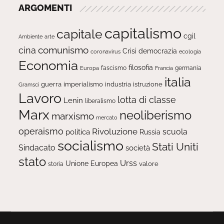
ARGOMENTI
capitalismo
capitale
cgil
Ambiente
arte
comunismo
cina
Crisi
democrazia
ecologia
coronavirus
Economia
filosofia
fascismo
Europa
germania
Francia
italia
guerra
imperialismo
industria
istruzione
Gramsci
Lavoro
lotta di classe
Lenin
liberalismo
Marx
neoliberismo
marxismo
mercato
operaismo
Rivoluzione
scuola
politica
Russia
socialismo
Stati Uniti
Sindacato
società
stato
Urss
Unione Europea
valore
storia