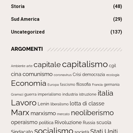
Storia
(48)
Sud America
(29)
Uncategorized
(137)
ARGOMENTI
capitalismo
capitale
cgil
Ambiente
arte
comunismo
cina
Crisi
democrazia
ecologia
coronavirus
Economia
filosofia
fascismo
Europa
germania
Francia
italia
guerra
imperialismo
industria
istruzione
Gramsci
Lavoro
lotta di classe
Lenin
liberalismo
Marx
neoliberismo
marxismo
mercato
operaismo
Rivoluzione
scuola
politica
Russia
socialismo
Stati Uniti
Sindacato
società