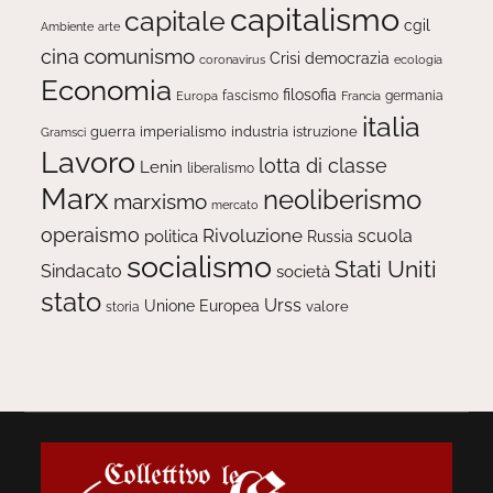
capitalismo
capitale
cgil
Ambiente
arte
comunismo
cina
Crisi
democrazia
ecologia
coronavirus
Economia
filosofia
fascismo
Europa
germania
Francia
italia
guerra
imperialismo
industria
istruzione
Gramsci
Lavoro
lotta di classe
Lenin
liberalismo
Marx
neoliberismo
marxismo
mercato
operaismo
Rivoluzione
scuola
politica
Russia
socialismo
Stati Uniti
Sindacato
società
stato
Urss
Unione Europea
valore
storia