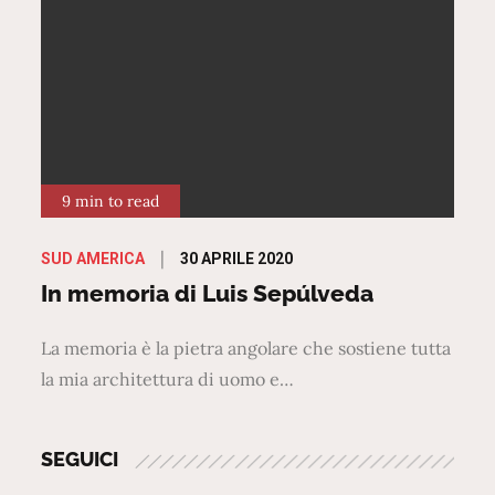
9 min to read
Posted
30 APRILE 2020
SUD AMERICA
on
In memoria di Luis Sepúlveda
La memoria è la pietra angolare che sostiene tutta
la mia architettura di uomo e…
SEGUICI