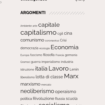
o
ARGOMENTI
capitale
Ambiente
arte
capitalismo
cina
cgil
comunismo
Crisi
coronavirus
Economia
democrazia
ecologia
filosofia
fascismo
Europa
germania
Francia
guerra
imperialismo
industria
Gramsci
Lavoro
italia
Lenin
istruzione
Marx
lotta di classe
liberalismo
marxismo
mercato
neoliberismo
operaismo
Rivoluzione
scuola
politica
Russia