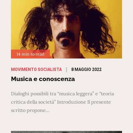
14 min to read
Posted
8 MAGGIO 2022
MOVIMENTO SOCIALISTA
on
Musica e conoscenza
Dialoghi possibili tra “musica leggera” e “teoria
critica della società” Introduzione Il presente
scritto propone…