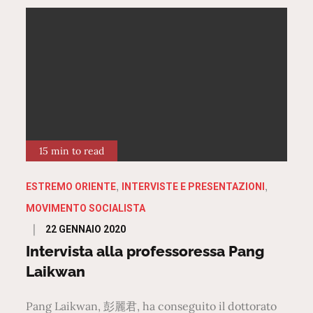
15 min to read
ESTREMO ORIENTE
INTERVISTE E PRESENTAZIONI
MOVIMENTO SOCIALISTA
Posted
22 GENNAIO 2020
on
Intervista alla professoressa Pang
Laikwan
Pang Laikwan, 彭麗君, ha conseguito il dottorato