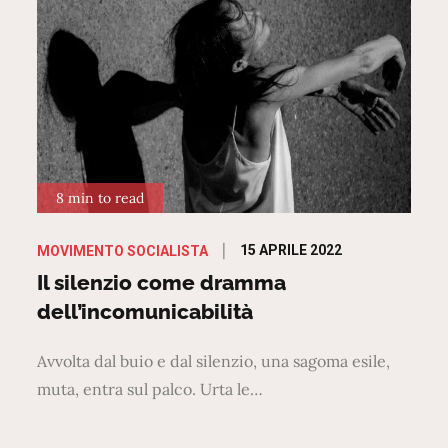
8 min to read
Posted
15 APRILE 2022
MOVIMENTO SOCIALISTA
on
Il silenzio come dramma
dell’incomunicabilità
Avvolta dal buio e dal silenzio, una sagoma esile,
muta, entra sul palco. Urta le…