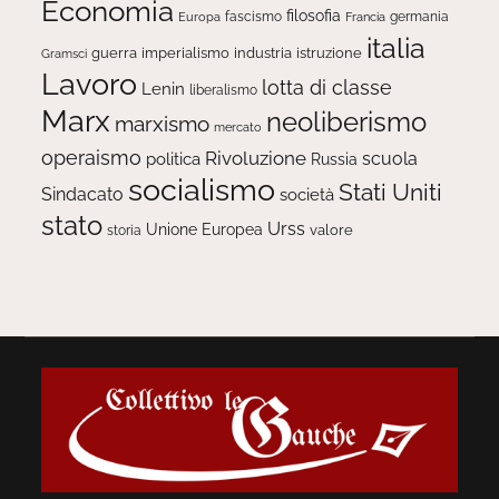
Economia
filosofia
fascismo
Europa
germania
Francia
italia
guerra
imperialismo
industria
istruzione
Gramsci
Lavoro
lotta di classe
Lenin
liberalismo
Marx
neoliberismo
marxismo
mercato
operaismo
Rivoluzione
scuola
politica
Russia
socialismo
Stati Uniti
Sindacato
società
stato
Urss
Unione Europea
valore
storia