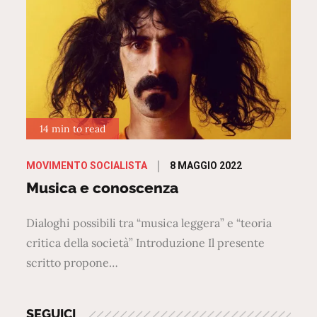
14 min to read
Posted
8 MAGGIO 2022
MOVIMENTO SOCIALISTA
on
Musica e conoscenza
Dialoghi possibili tra “musica leggera” e “teoria
critica della società” Introduzione Il presente
scritto propone…
SEGUICI