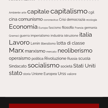
capitalismo
capitale
cgil
Ambiente
arte
comunismo
cina
Crisi
democrazia
ecologia
coronavirus
Economia
filosofia
fascismo
Europa
germania
Francia
italia
guerra
imperialismo
industria
istruzione
Gramsci
Lavoro
lotta di classe
Lenin
liberalismo
Marx
neoliberismo
marxismo
mercato
operaismo
Rivoluzione
scuola
politica
Russia
socialismo
Stati Uniti
Sindacato
società
stato
Urss
Unione Europea
valore
storia