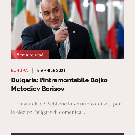
8 min to read
Posted
5 APRILE 2021
EUROPA
on
Bulgaria: l’intramontabile Bojko
Metodiev Borisov
— Emanuele e S Sebbene lo scrutinio dei voti per
le elezioni bulgare di domenica…