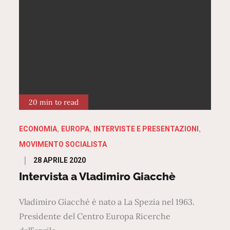
20 min to read
ECONOMIA
EUROPA
INTERVISTE E PRESENTAZIONI
MOVIMENTO SOCIALISTA
Posted
28 APRILE 2020
on
Intervista a Vladimiro Giacchè
Vladimiro Giacché è nato a La Spezia nel 1963.
Presidente del Centro Europa Ricerche