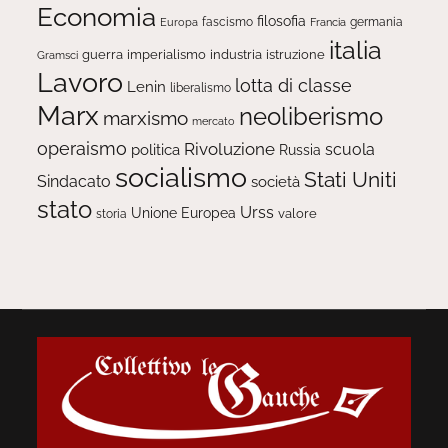
Economia
filosofia
fascismo
Europa
germania
Francia
italia
guerra
imperialismo
industria
istruzione
Gramsci
Lavoro
lotta di classe
Lenin
liberalismo
Marx
neoliberismo
marxismo
mercato
operaismo
Rivoluzione
scuola
politica
Russia
socialismo
Stati Uniti
Sindacato
società
stato
Urss
Unione Europea
valore
storia