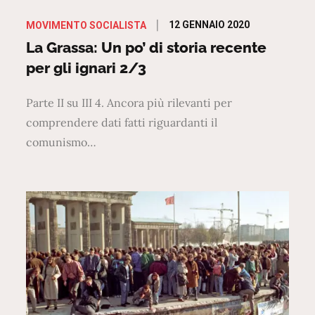
Posted
12 GENNAIO 2020
MOVIMENTO SOCIALISTA
on
La Grassa: Un po’ di storia recente
per gli ignari 2/3
Parte II su III 4. Ancora più rilevanti per
comprendere dati fatti riguardanti il
comunismo…