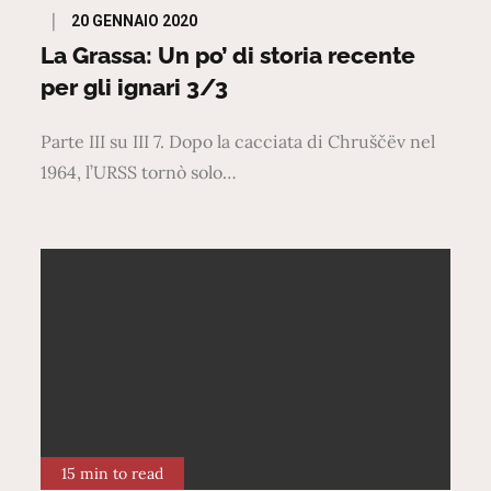
Posted
20 GENNAIO 2020
on
La Grassa: Un po’ di storia recente
per gli ignari 3/3
Parte III su III 7. Dopo la cacciata di Chruščëv nel
1964, l’URSS tornò solo…
15 min to read