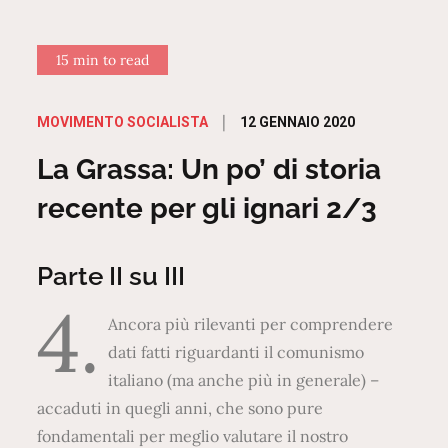
15 min to read
Posted
12 GENNAIO 2020
MOVIMENTO SOCIALISTA
on
La Grassa: Un po’ di storia
recente per gli ignari 2/3
Parte II su III
4.
Ancora più rilevanti per comprendere
dati fatti riguardanti il comunismo
italiano (ma anche più in generale) –
accaduti in quegli anni, che sono pure
fondamentali per meglio valutare il nostro