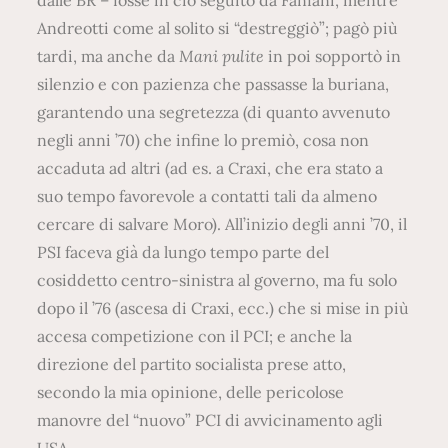
dalle BR – fosse in ciò seguito da Fanfani, mentre
Andreotti come al solito si “destreggiò”; pagò più
tardi, ma anche da
Mani pulite
in poi sopportò in
silenzio e con pazienza che passasse la buriana,
garantendo una segretezza (di quanto avvenuto
negli anni ’70) che infine lo premiò, cosa non
accaduta ad altri (ad es. a Craxi, che era stato a
suo tempo favorevole a contatti tali da almeno
cercare di salvare Moro). All’inizio degli anni ’70, il
PSI faceva già da lungo tempo parte del
cosiddetto centro-sinistra al governo, ma fu solo
dopo il ’76 (ascesa di Craxi, ecc.) che si mise in più
accesa competizione con il PCI; e anche la
direzione del partito socialista prese atto,
secondo la mia opinione, delle pericolose
manovre del “nuovo” PCI di avvicinamento agli