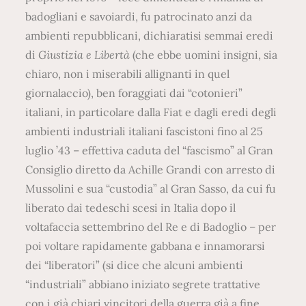
badogliani e savoiardi, fu patrocinato anzi da
ambienti repubblicani, dichiaratisi semmai eredi
di
Giustizia e Libertà
(che ebbe uomini insigni, sia
chiaro, non i miserabili allignanti in quel
giornalaccio), ben foraggiati dai “cotonieri”
italiani, in particolare dalla Fiat e dagli eredi degli
ambienti industriali italiani fascistoni fino al 25
luglio ’43 – effettiva caduta del “fascismo” al Gran
Consiglio diretto da Achille Grandi con arresto di
Mussolini e sua “custodia” al Gran Sasso, da cui fu
liberato dai tedeschi scesi in Italia dopo il
voltafaccia settembrino del Re e di Badoglio – per
poi voltare rapidamente gabbana e innamorarsi
dei “liberatori” (si dice che alcuni ambienti
“industriali” abbiano iniziato segrete trattative
con i già chiari vincitori della guerra già a fine