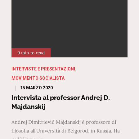
9 min to read
INTERVISTE E PRESENTAZIONI
MOVIMENTO SOCIALISTA
Posted
15 MARZO 2020
on
Intervista al professor Andrej D.
Majdanskij
Andrej Dimitrievič Majdanskij è professore di
filosofia all’Università di Belgorod, in Russia. Ha