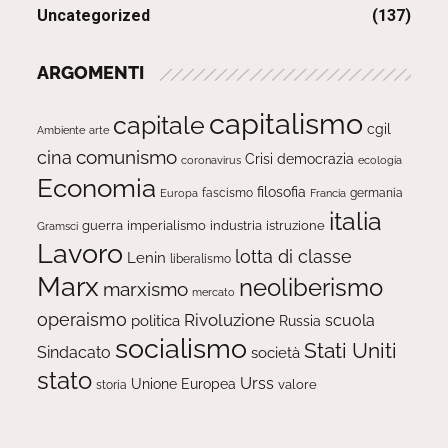
Uncategorized
(137)
ARGOMENTI
capitalismo
capitale
cgil
Ambiente
arte
comunismo
cina
Crisi
democrazia
ecologia
coronavirus
Economia
filosofia
fascismo
Europa
germania
Francia
italia
guerra
imperialismo
industria
istruzione
Gramsci
Lavoro
lotta di classe
Lenin
liberalismo
Marx
neoliberismo
marxismo
mercato
operaismo
Rivoluzione
scuola
politica
Russia
socialismo
Stati Uniti
Sindacato
società
stato
Urss
Unione Europea
valore
storia