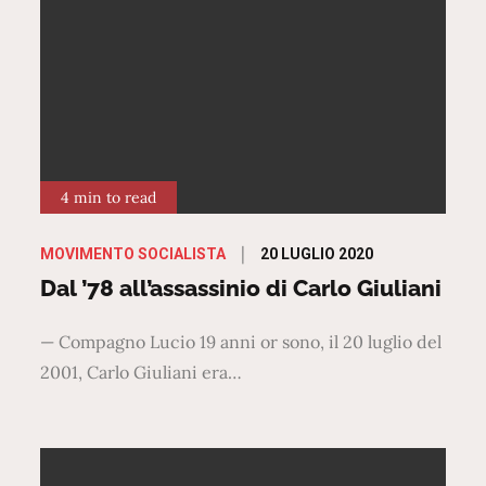
4 min to read
Posted
20 LUGLIO 2020
MOVIMENTO SOCIALISTA
on
Dal ’78 all’assassinio di Carlo Giuliani
— Compagno Lucio 19 anni or sono, il 20 luglio del
2001, Carlo Giuliani era…